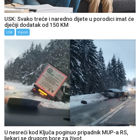
USK: Svako treće i naredno dijete u porodici imat će
dječiji dodatak od 150 KM
USK
Vijesti
U nesreći kod Ključa poginuo pripadnik MUP-a RS,
ljekari se drugom bore za život