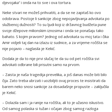
djevojaka“ i onda na to sve i ova tortura.
Neke stvari ne možeš prihvatiti, a da se ne zapitaš ko ovo
odobrava. Postoje li sankcije zbog nepojavljivanja advokata po
službenoj dužnosti? To su ljudi koji iz državnog budžeta pune
svoje džepove milionskim iznosima i onda se ponašaju tako
bahato. S kojim pravom? Jednog od advokata su moj tata i čika
Amir vidjeli taj dan na izlazu iz sudnice, a za vrijeme ročišta se
nije pojavio – naglasila je Kekić.
Dodala je da to nije prvi slučaj te da su od pet ročišta svi
advokati odbrane bili prisutni samo na prvom.
– Zaista je naša tragedija prevelika, a još danas može biti bilo
čija. Zato treba ubrzati i uozbiljiti ovaj proces te insistirati da
barem neko snosi sankcije za dosadašnje propuste – zaključila
je Kekić.
– Dolazila sam i ja ranije na ročišta, ali to je užasno iskustvo.
Od samog polaska si tužan i očajan zbog samog razloga