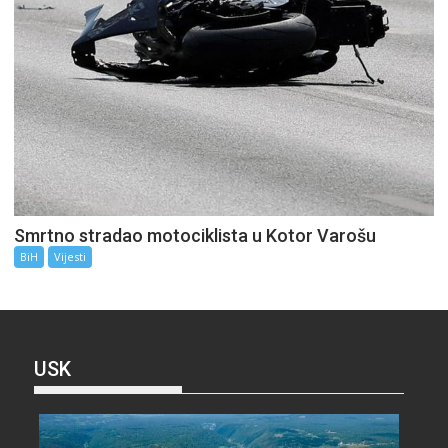
Smrtno stradao motociklista u Kotor Varošu
BiH
Vijesti
USK