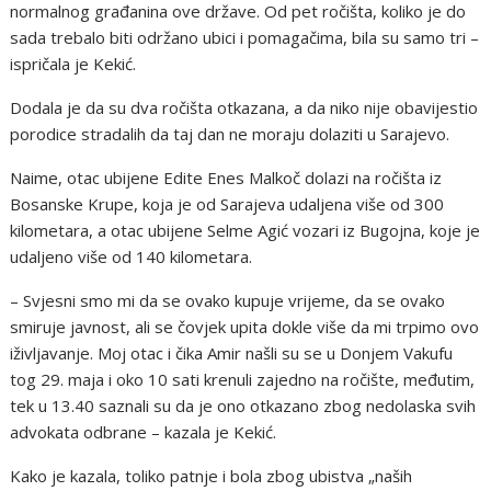
normalnog građanina ove države. Od pet ročišta, koliko je do
sada trebalo biti održano ubici i pomagačima, bila su samo tri –
ispričala je Kekić.
Dodala je da su dva ročišta otkazana, a da niko nije obavijestio
porodice stradalih da taj dan ne moraju dolaziti u Sarajevo.
Naime, otac ubijene Edite Enes Malkoč dolazi na ročišta iz
Bosanske Krupe, koja je od Sarajeva udaljena više od 300
kilometara, a otac ubijene Selme Agić vozari iz Bugojna, koje je
udaljeno više od 140 kilometara.
– Svjesni smo mi da se ovako kupuje vrijeme, da se ovako
smiruje javnost, ali se čovjek upita dokle više da mi trpimo ovo
iživljavanje. Moj otac i čika Amir našli su se u Donjem Vakufu
tog 29. maja i oko 10 sati krenuli zajedno na ročište, međutim,
tek u 13.40 saznali su da je ono otkazano zbog nedolaska svih
advokata odbrane – kazala je Kekić.
Kako je kazala, toliko patnje i bola zbog ubistva „naših