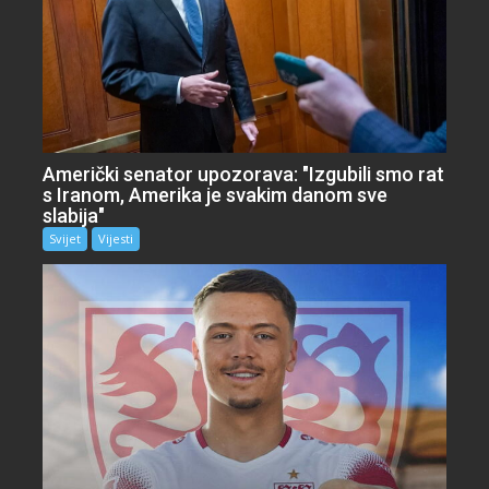
Američki senator upozorava: "Izgubili smo rat
s Iranom, Amerika je svakim danom sve
slabija"
Svijet
Vijesti