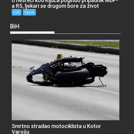
U nesreći kod Ključa poginuo pripadnik MUP-
a RS, ljekari se drugom bore za život
USK
Vijesti
BiH
Smrtno stradao motociklista u Kotor
Varošu