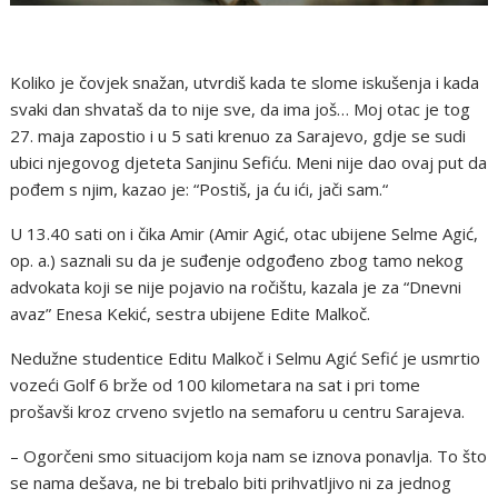
Koliko je čovjek snažan, utvrdiš kada te slome iskušenja i kada
svaki dan shvataš da to nije sve, da ima još… Moj otac je tog
27. maja zapostio i u 5 sati krenuo za Sarajevo, gdje se sudi
ubici njegovog djeteta Sanjinu Sefiću. Meni nije dao ovaj put da
pođem s njim, kazao je: “Postiš, ja ću ići, jači sam.“
U 13.40 sati on i čika Amir (Amir Agić, otac ubijene Selme Agić,
op. a.) saznali su da je suđenje odgođeno zbog tamo nekog
advokata koji se nije pojavio na ročištu, kazala je za “Dnevni
avaz” Enesa Kekić, sestra ubijene Edite Malkoč.
Nedužne studentice Editu Malkoč i Selmu Agić Sefić je usmrtio
vozeći Golf 6 brže od 100 kilometara na sat i pri tome
prošavši kroz crveno svjetlo na semaforu u centru Sarajeva.
– Ogorčeni smo situacijom koja nam se iznova ponavlja. To što
se nama dešava, ne bi trebalo biti prihvatljivo ni za jednog