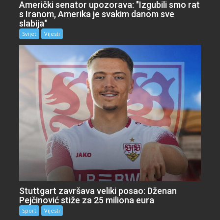
Američki senator upozorava: "Izgubili smo rat
s Iranom, Amerika je svakim danom sve
slabija"
Svijet
Vijesti
Stuttgart završava veliki posao: Dženan
Pejčinović stiže za 25 miliona eura
Sport
Vijesti