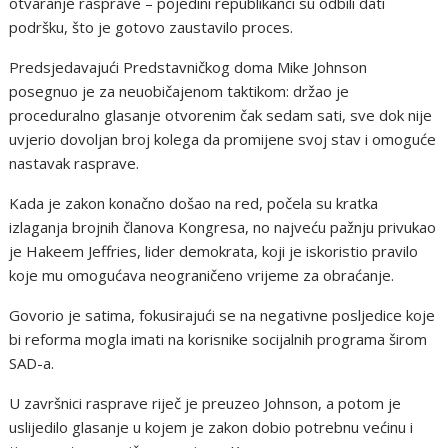
otvaranje rasprave – pojedini republikanci su odbili dati
podršku, što je gotovo zaustavilo proces.
Predsjedavajući Predstavničkog doma Mike Johnson
posegnuo je za neuobičajenom taktikom: držao je
proceduralno glasanje otvorenim čak sedam sati, sve dok nije
uvjerio dovoljan broj kolega da promijene svoj stav i omoguće
nastavak rasprave.
Kada je zakon konačno došao na red, počela su kratka
izlaganja brojnih članova Kongresa, no najveću pažnju privukao
je Hakeem Jeffries, lider demokrata, koji je iskoristio pravilo
koje mu omogućava neograničeno vrijeme za obraćanje.
Govorio je satima, fokusirajući se na negativne posljedice koje
bi reforma mogla imati na korisnike socijalnih programa širom
SAD-a.
U završnici rasprave riječ je preuzeo Johnson, a potom je
uslijedilo glasanje u kojem je zakon dobio potrebnu većinu i