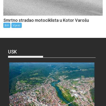
Smrtno stradao motociklista u Kotor Varošu
BiH
Vijesti
USK