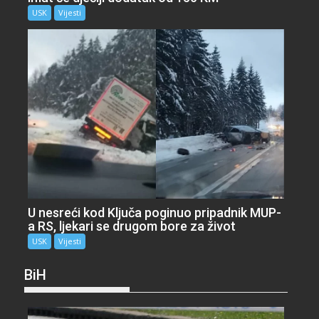
USK
Vijesti
U nesreći kod Ključa poginuo pripadnik MUP-
a RS, ljekari se drugom bore za život
USK
Vijesti
BiH