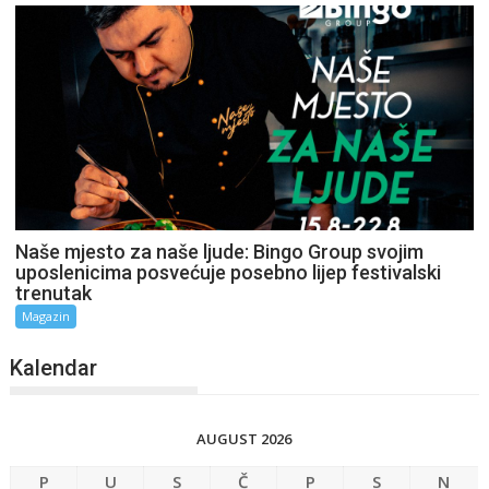
Naše mjesto za naše ljude: Bingo Group svojim
uposlenicima posvećuje posebno lijep festivalski
trenutak
Magazin
Kalendar
AUGUST 2026
P
U
S
Č
P
S
N