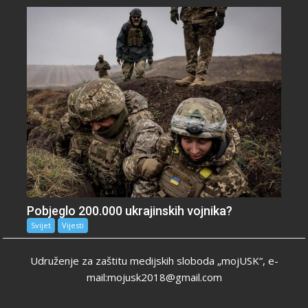
Pobjeglo 200.000 ukrajinskih vojnika?
Svijet
Vijesti
Udruženje za zaštitu medijskih sloboda „mojUSK“, e-
mail:mojusk2018@gmail.com