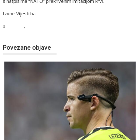
s natpisima “NATO” prekrivenim imitacijom krvi.
Izvor: Vijesti.ba
,
Region
Vijesti
Povezane objave