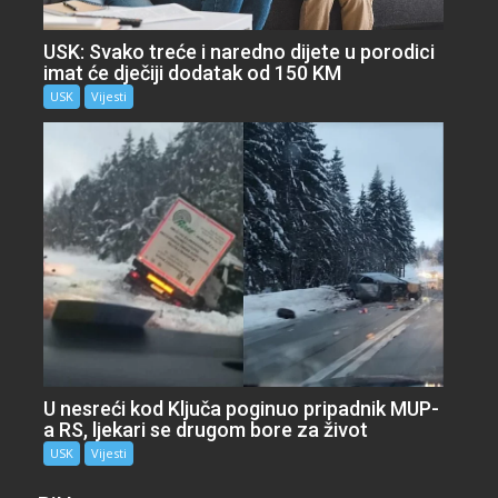
USK: Svako treće i naredno dijete u porodici
imat će dječiji dodatak od 150 KM
USK
Vijesti
U nesreći kod Ključa poginuo pripadnik MUP-
a RS, ljekari se drugom bore za život
USK
Vijesti