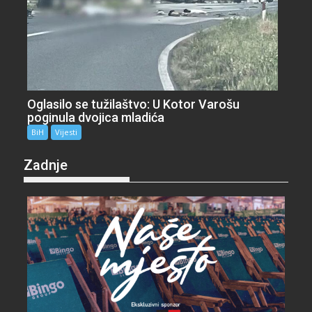
Oglasilo se tužilaštvo: U Kotor Varošu
poginula dvojica mladića
BiH
Vijesti
Zadnje