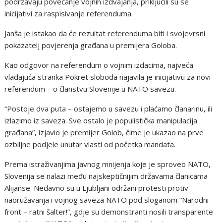
podržavaju povećanje vojnih izdvajanja, priključili su se
inicijativi za raspisivanje referenduma.
Janša je istakao da će rezultat referenduma biti i svojevrsni
pokazatelj povjerenja građana u premijera Goloba.
Kao odgovor na referendum o vojnim izdacima, najveća
vladajuća stranka Pokret sloboda najavila je inicijativu za novi
referendum – o članstvu Slovenije u NATO savezu.
“Postoje dva puta – ostajemo u savezu i plaćamo članarinu, ili
izlazimo iz saveza. Sve ostalo je populistička manipulacija
građana”, izjavio je premijer Golob, čime je ukazao na prve
ozbiljne podjele unutar vlasti od početka mandata.
Prema istraživanjima javnog mnijenja koje je sproveo NATO,
Slovenija se nalazi među najskeptičnijim državama članicama
Alijanse. Nedavno su u Ljubljani održani protesti protiv
naoružavanja i vojnog saveza NATO pod sloganom “Narodni
front – ratni šalter!”, gdje su demonstranti nosili transparente