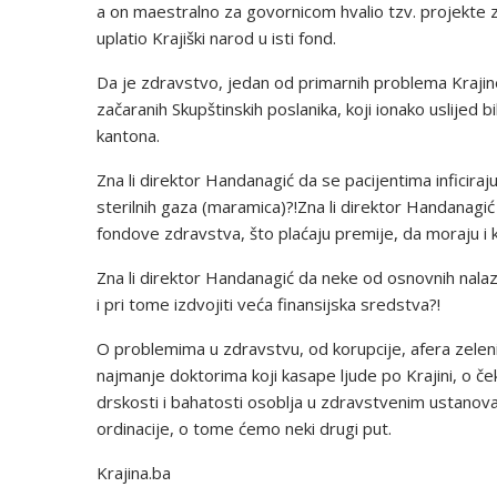
a on maestralno za govornicom hvalio tzv. projekte za
uplatio Krajiški narod u isti fond.
Da je zdravstvo, jedan od primarnih problema Krajine i
začaranih Skupštinskih poslanika, koji ionako uslije
kantona.
Zna li direktor Handanagić da se pacijentima inficiraj
sterilnih gaza (maramica)?!Zna li direktor Handanagić 
fondove zdravstva, što plaćaju premije, da moraju i k
Zna li direktor Handanagić da neke od osnovnih nalaz
i pri tome izdvojiti veća finansijska sredstva?!
O problemima u zdravstvu, od korupcije, afera zelen
najmanje doktorima koji kasape ljude po Krajini, o 
drskosti i bahatosti osoblja u zdravstvenim ustanovam
ordinacije, o tome ćemo neki drugi put.
Krajina.ba