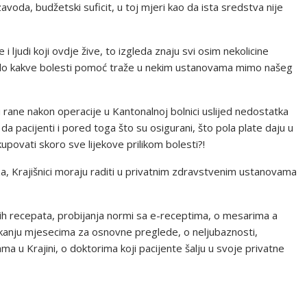
voda, budžetski suficit, u toj mjeri kao da ista sredstva nije
 ljudi koji ovdje žive, to izgleda znaju svi osim nekolicine
d bilo kakve bolesti pomoć traže u nekim ustanovama mimo našeg
u rane nakon operacije u Kantonalnoj bolnici uslijed nedostatka
da pacijenti i pored toga što su osigurani, što pola plate daju u
upovati skoro sve lijekove prilikom bolesti?!
a, Krajišnici moraju raditi u privatnim zdravstvenim ustanovama
ih recepata, probijanja normi sa e-receptima, o mesarima a
čekanju mjesecima za osnovne preglede, o neljubaznosti,
a u Krajini, o doktorima koji pacijente šalju u svoje privatne