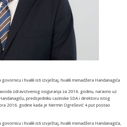
 govornicu i hvalili isti izvještaj, hvalili menadžera Handanagića
u Zavoda zdravstvenog osiguranja za 2016. godinu, naravno uz
 Handanagiću, predsjedniku cazinske SDA i direktoru istog
zbora 2016. godine kada je Nermin Ogrešević 4 put postao
 govornicu i hvalili isti izvještaj, hvalili menadžera Handanagića,