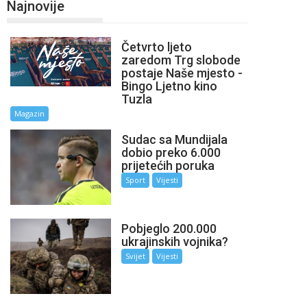
Najnovije
Četvrto ljeto
zaredom Trg slobode
postaje Naše mjesto -
Bingo Ljetno kino
Tuzla
Magazin
Sudac sa Mundijala
dobio preko 6.000
prijetećih poruka
Sport
Vijesti
Pobjeglo 200.000
ukrajinskih vojnika?
Svijet
Vijesti