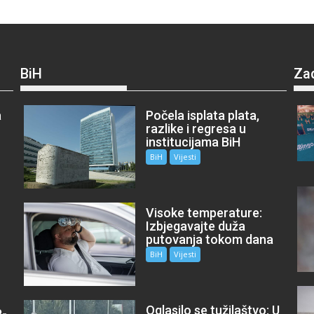
BiH
Za
a
Počela isplata plata,
razlike i regresa u
institucijama BiH
BiH
Vijesti
Visoke temperature:
Izbjegavajte duža
putovanja tokom dana
BiH
Vijesti
Oglasilo se tužilaštvo: U
P-