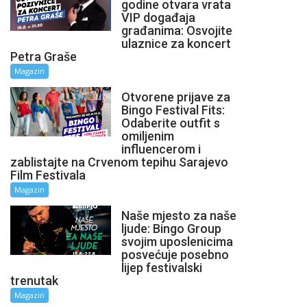
godine otvara vrata
VIP događaja
građanima: Osvojite
ulaznice za koncert
Petra Graše
Magazin
Otvorene prijave za
Bingo Festival Fits:
Odaberite outfit s
omiljenim
influencerom i
zablistajte na Crvenom tepihu Sarajevo
Film Festivala
Magazin
Naše mjesto za naše
ljude: Bingo Group
svojim uposlenicima
posvećuje posebno
lijep festivalski
trenutak
Magazin