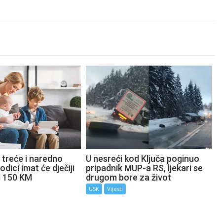
 treće i naredno
U nesreći kod Ključa poginuo
odici imat će dječiji
pripadnik MUP-a RS, ljekari se
d 150 KM
drugom bore za život
USK
Vijesti