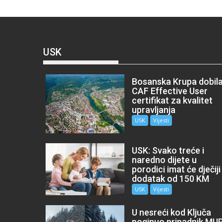
USK
Bosanska Krupa dobil
CAF Effective User
certifikat za kvalitet
upravljanja
USK
Vijesti
USK: Svako treće i
naredno dijete u
porodici imat će dječiji
dodatak od 150 KM
USK
Vijesti
U nesreći kod Ključa
poginuo pripadnik MU