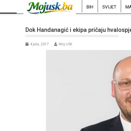
BIH
SVIJET
MA
Dok Handanagić i ekipa pričaju hvalospj
4 Jula, 2017
Moj USK