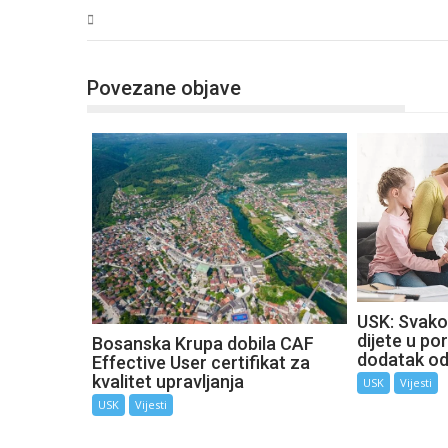
USK
Povezane objave
USK: Svako
dijete u por
Bosanska Krupa dobila CAF
dodatak o
Effective User certifikat za
kvalitet upravljanja
USK
Vijesti
USK
Vijesti