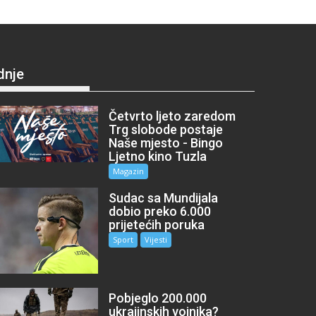
dnje
Četvrto ljeto zaredom
Trg slobode postaje
Naše mjesto - Bingo
Ljetno kino Tuzla
Magazin
Sudac sa Mundijala
dobio preko 6.000
prijetećih poruka
Sport
Vijesti
Pobjeglo 200.000
ukrajinskih vojnika?