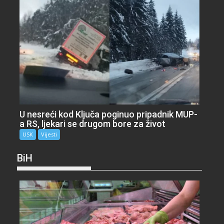
U nesreći kod Ključa poginuo pripadnik MUP-
a RS, ljekari se drugom bore za život
USK
Vijesti
BiH