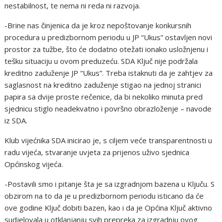
nestabilnost, te nema ni reda ni razvoja.
-Brine nas činjenica da je kroz nepoštovanje konkursnih
procedura u predizbornom periodu u JP “Ukus” ostavljen novi
prostor za tužbe, što će dodatno otežati ionako usložnjenu i
tešku situaciju u ovom preduzeću. SDA Ključ nije podržala
kreditno zaduženje JP “Ukus”. Treba istaknuti da je zahtjev za
saglasnost na kreditno zaduženje stigao na jednoj stranici
papira sa dvije proste rečenice, da bi nekoliko minuta pred
sjednicu stiglo neadekvatno i površno obrazloženje – navode
iz SDA.
Klub vijećnika SDA inicirao je, s ciljem veće transparentnosti u
radu vijeća, stvaranje uvjeta za prijenos uživo sjednica
Općinskog vijeća.
-Postavili smo i pitanje šta je sa izgradnjom bazena u Ključu. S
obzirom na to da je u predizbornom periodu isticano da će
ove godine Ključ dobiti bazen, kao i da je Općina Ključ aktivno
sudjelovala u otklanjanju svih prepreka za izgradnju ovog