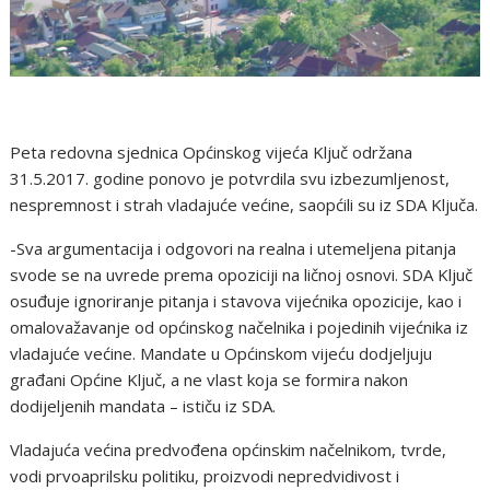
Peta redovna sjednica Općinskog vijeća Ključ održana
31.5.2017. godine ponovo je potvrdila svu izbezumljenost,
nespremnost i strah vladajuće većine, saopćili su iz SDA Ključa.
-Sva argumentacija i odgovori na realna i utemeljena pitanja
svode se na uvrede prema opoziciji na ličnoj osnovi. SDA Ključ
osuđuje ignoriranje pitanja i stavova vijećnika opozicije, kao i
omalovažavanje od općinskog načelnika i pojedinih vijećnika iz
vladajuće većine. Mandate u Općinskom vijeću dodjeljuju
građani Općine Ključ, a ne vlast koja se formira nakon
dodijeljenih mandata – ističu iz SDA.
Vladajuća većina predvođena općinskim načelnikom, tvrde,
vodi prvoaprilsku politiku, proizvodi nepredvidivost i