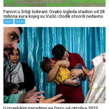
Fanovi u Srbiji šokirani: Ovako izgleda stadion od 28
miliona eura kojeg su Vučić i Dodik otvorili nedavno
Sport
Vijesti
U izraelskim napadima na Gazu od oktobra 2023.