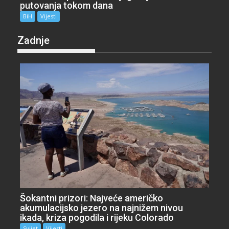
putovanja tokom dana
BiH
Vijesti
Zadnje
Šokantni prizori: Najveće američko
akumulacijsko jezero na najnižem nivou
ikada, kriza pogodila i rijeku Colorado
Svijet
Vijesti