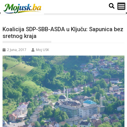
Koalicija SDP-SBB-ASDA u Ključu: Sapunica bez
sretnog kraja
2 Juna, 2017
Moj USK