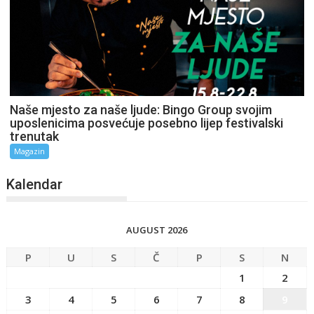
Naše mjesto za naše ljude: Bingo Group svojim
uposlenicima posvećuje posebno lijep festivalski
trenutak
Magazin
Kalendar
AUGUST 2026
P
U
S
Č
P
S
N
1
2
3
4
5
6
7
8
9