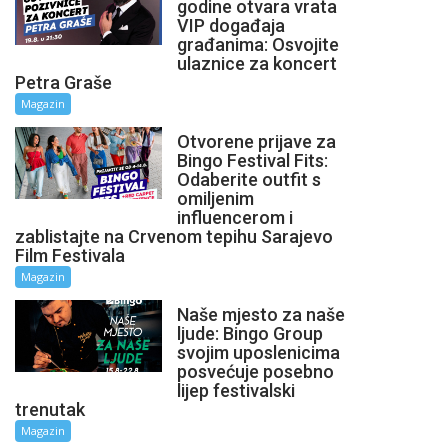
godine otvara vrata
VIP događaja
građanima: Osvojite
ulaznice za koncert
Petra Graše
Magazin
Otvorene prijave za
Bingo Festival Fits:
Odaberite outfit s
omiljenim
influencerom i
zablistajte na Crvenom tepihu Sarajevo
Film Festivala
Magazin
Naše mjesto za naše
ljude: Bingo Group
svojim uposlenicima
posvećuje posebno
lijep festivalski
trenutak
Magazin