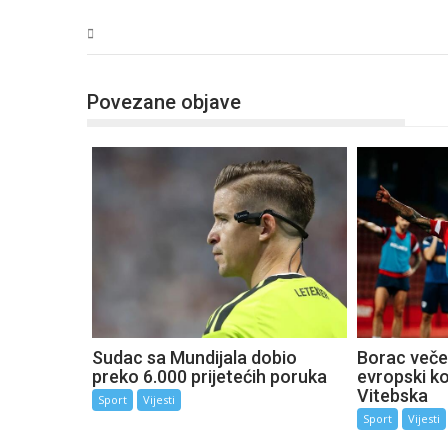
Sport
Povezane objave
Sudac sa Mundijala dobio
Borac večer
preko 6.000 prijetećih poruka
evropski k
Vitebska
Sport
Vijesti
Sport
Vijesti