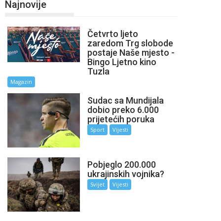
Najnovije
Četvrto ljeto
zaredom Trg slobode
postaje Naše mjesto -
Bingo Ljetno kino
Tuzla
Magazin
Sudac sa Mundijala
dobio preko 6.000
prijetećih poruka
Sport
Vijesti
Pobjeglo 200.000
ukrajinskih vojnika?
Svijet
Vijesti