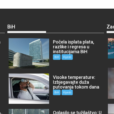
BiH
Za
a
Počela isplata plata,
razlike i regresa u
institucijama BiH
BiH
Vijesti
Visoke temperature:
Izbjegavajte duža
putovanja tokom dana
BiH
Vijesti
Oglasilo se tužilaštvo: U
P-