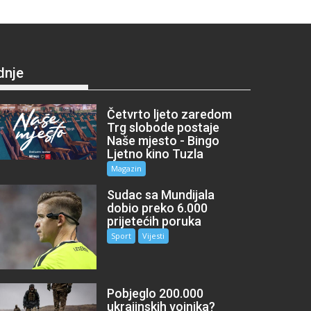
dnje
Četvrto ljeto zaredom
Trg slobode postaje
Naše mjesto - Bingo
Ljetno kino Tuzla
Magazin
Sudac sa Mundijala
dobio preko 6.000
prijetećih poruka
Sport
Vijesti
Pobjeglo 200.000
ukrajinskih vojnika?