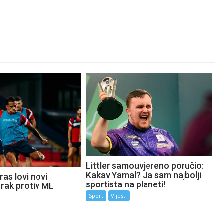
Littler samouvjereno poručio:
Kakav Yamal? Ja sam najbolji
as lovi novi
sportista na planeti!
orak protiv ML
Sport
Vijesti