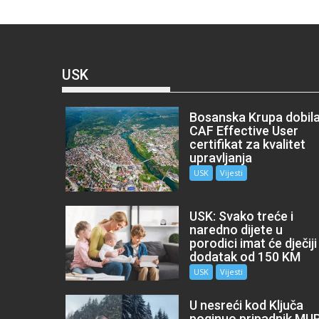
USK
Bosanska Krupa dobil
CAF Effective User
certifikat za kvalitet
upravljanja
USK
Vijesti
USK: Svako treće i
naredno dijete u
porodici imat će dječiji
dodatak od 150 KM
USK
Vijesti
U nesreći kod Ključa
poginuo pripadnik MU