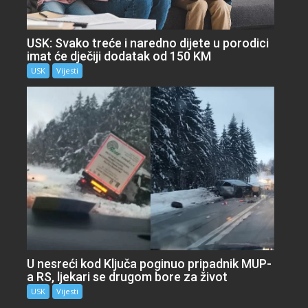
USK: Svako treće i naredno dijete u porodici
imat će dječiji dodatak od 150 KM
USK
Vijesti
U nesreći kod Ključa poginuo pripadnik MUP-
a RS, ljekari se drugom bore za život
USK
Vijesti