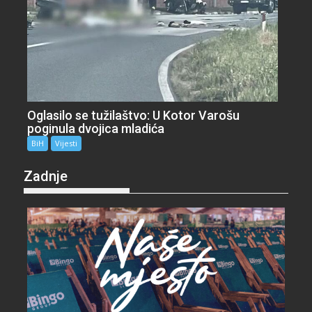
Oglasilo se tužilaštvo: U Kotor Varošu
poginula dvojica mladića
BiH
Vijesti
Zadnje