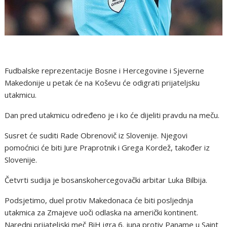
Fudbalske reprezentacije Bosne i Hercegovine i Sjeverne
Makedonije u petak će na Koševu će odigrati prijateljsku
utakmicu.
Dan pred utakmicu određeno je i ko će dijeliti pravdu na meču.
Susret će suditi Rade Obrenovič iz Slovenije. Njegovi
pomoćnici će biti Jure Praprotnik i Grega Kordež, također iz
Slovenije.
Četvrti sudija je bosanskohercegovački arbitar Luka Bilbija.
Podsjetimo, duel protiv Makedonaca će biti posljednja
utakmica za Zmajeve uoči odlaska na američki kontinent.
Naredni prijateljski meč BiH igra 6. juna protiv Paname u Saint