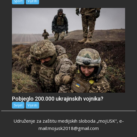
Sport
Vijesti
Pobjeglo 200.000 ukrajinskih vojnika?
Svijet
Vijesti
Udruženje za zaštitu medijskih sloboda „mojUSK“, e-
mail:mojusk2018@gmail.com