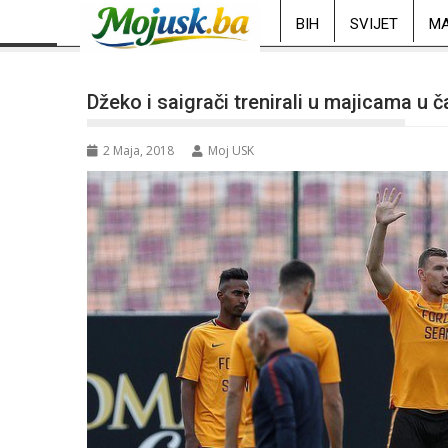
BIH
SVIJET
MA
Džeko i saigrači trenirali u majicama u 
2 Maja, 2018
Moj USK