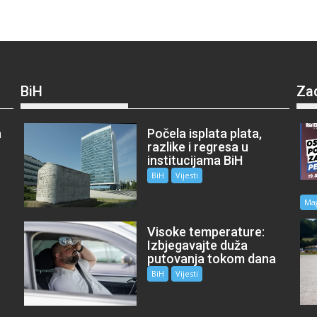
BiH
Za
a
Počela isplata plata,
razlike i regresa u
institucijama BiH
BiH
Vijesti
Ma
Visoke temperature:
Izbjegavajte duža
putovanja tokom dana
BiH
Vijesti