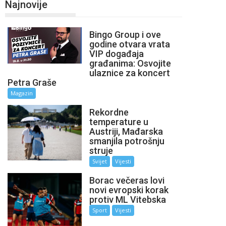
Najnovije
Bingo Group i ove
godine otvara vrata
VIP događaja
građanima: Osvojite
ulaznice za koncert
Petra Graše
Magazin
Rekordne
temperature u
Austriji, Mađarska
smanjila potrošnju
struje
Svijet
Vijesti
Borac večeras lovi
novi evropski korak
protiv ML Vitebska
Sport
Vijesti