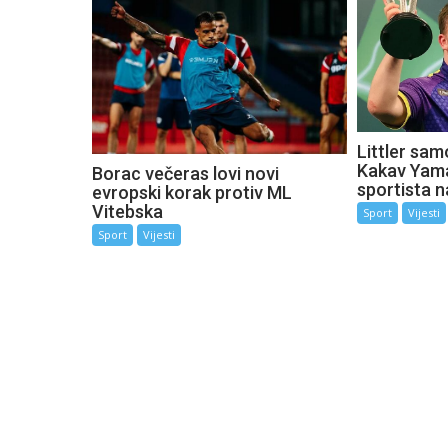
Littler sam
Kakav Yama
Borac večeras lovi novi
sportista n
evropski korak protiv ML
Vitebska
Sport
Vijesti
Sport
Vijesti