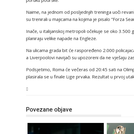
poruku podrške.
Naime, na jednom od posljednjih treninga uoči revanš
su trenirali u majicama na kojima je pisalo ”Forza Sean
Inače, u italijanskoj metropoli očekuje se oko 3.500 go
planiraju velike napade na Engleze.
Na ulicama grada bit će raspoređeno 2.000 policajaca,
a Liverpoolovi navijači su upozoreni da ne vješaju z
Podsjetimo, Roma će večeras od 20:45 sati na Olimpicu
plasirala se u finale Lige prvaka. Rezultat u prvoj uta
Sport
Povezane objave