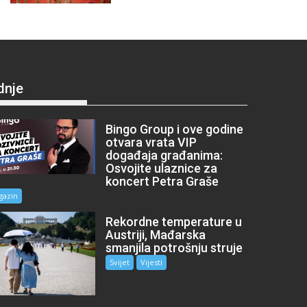
dnje
Bingo Group i ove godine
otvara vrata VIP
događaja građanima:
Osvojite ulaznice za
koncert Petra Graše
gazin
Rekordne temperature u
Austriji, Mađarska
smanjila potrošnju struje
Svijet
Vijesti