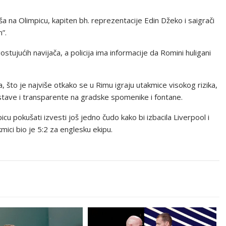
a na Olimpicu, kapiten bh. reprezentacije Edin Džeko i saigrači
”.
stujućih navijača, a policija ima informacije da Romini huligani
 što je najviše otkako se u Rimu igraju utakmice visokog rizika,
astave i transparente na gradske spomenike i fontane.
 pokušati izvesti još jedno čudo kako bi izbacila Liverpool i
kmici bio je 5:2 za englesku ekipu.