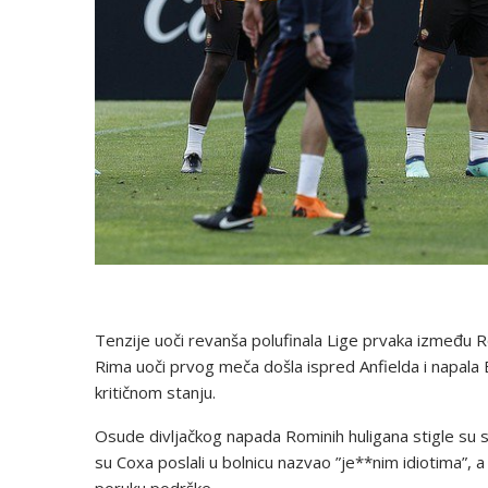
Tenzije uoči revanša polufinala Lige prvaka između R
Rima uoči prvog meča došla ispred Anfielda i napala En
kritičnom stanju.
Osude divljačkog napada Rominih huligana stigle su sa
su Coxa poslali u bolnicu nazvao ”je**nim idiotima”, a