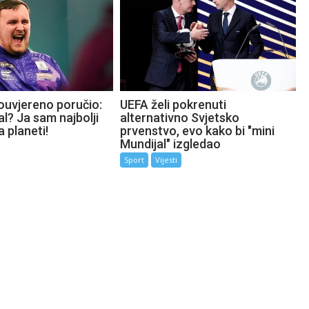
ouvjereno poručio:
UEFA želi pokrenuti
l? Ja sam najbolji
alternativno Svjetsko
a planeti!
prvenstvo, evo kako bi "mini
Mundijal" izgledao
Sport
Vijesti