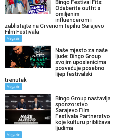
Bingo Festival Fits:
Odaberite outfit s
omiljenim
influencerom i
zablistajte na Crvenom tepihu Sarajevo
Film Festivala
Magazin
Naše mjesto za naše
ljude: Bingo Group
svojim uposlenicima
posvećuje posebno
lijep festivalski
trenutak
Magazin
Bingo Group nastavlja
sponzorstvo
Sarajevo Film
Festivala Partnerstvo
koje kulturu približava
ljudima
Magazin