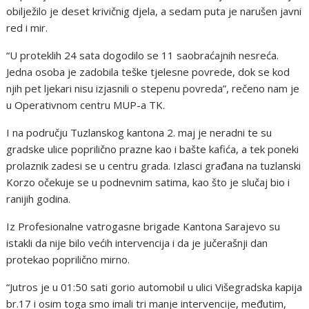
obilježilo je deset krivičnig djela, a sedam puta je narušen javni
red i mir.
“U proteklih 24 sata dogodilo se 11 saobraćajnih nesreća.
Jedna osoba je zadobila teške tjelesne povrede, dok se kod
njih pet ljekari nisu izjasnili o stepenu povreda”, rečeno nam je
u Operativnom centru MUP-a TK.
I na području Tuzlanskog kantona 2. maj je neradni te su
gradske ulice poprilično prazne kao i bašte kafića, a tek poneki
prolaznik zadesi se u centru grada. Izlasci građana na tuzlanski
Korzo očekuje se u podnevnim satima, kao što je slučaj bio i
ranijih godina.
Iz Profesionalne vatrogasne brigade Kantona Sarajevo su
istakli da nije bilo većih intervencija i da je jučerašnji dan
protekao poprilično mirno.
“Jutros je u 01:50 sati gorio automobil u ulici Višegradska kapija
br.17 i osim toga smo imali tri manje intervencije, međutim,