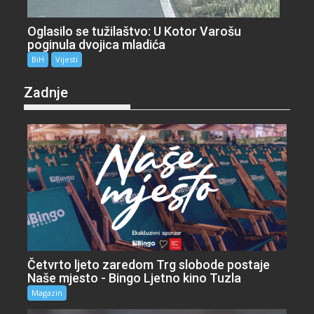
Oglasilo se tužilaštvo: U Kotor Varošu
poginula dvojica mladića
BiH
Vijesti
Zadnje
Četvrto ljeto zaredom Trg slobode postaje
Naše mjesto - Bingo Ljetno kino Tuzla
Magazin