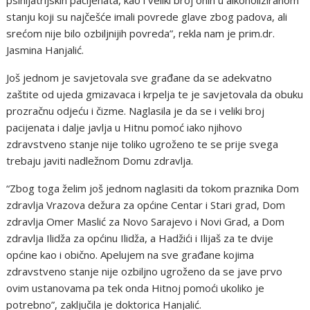
stanju koji su najčešće imali povrede glave zbog padova, ali
srećom nije bilo ozbiljnijih povreda”, rekla nam je prim.dr.
Jasmina Hanjalić.
Još jednom je savjetovala sve građane da se adekvatno
zaštite od ujeda gmizavaca i krpelja te je savjetovala da obuku
prozračnu odjeću i čizme. Naglasila je da se i veliki broj
pacijenata i dalje javlja u Hitnu pomoć iako njihovo
zdravstveno stanje nije toliko ugroženo te se prije svega
trebaju javiti nadležnom Domu zdravlja.
“Zbog toga želim još jednom naglasiti da tokom praznika Dom
zdravlja Vrazova dežura za općine Centar i Stari grad, Dom
zdravlja Omer Maslić za Novo Sarajevo i Novi Grad, a Dom
zdravlja Ilidža za općinu Ilidža, a Hadžići i Ilijaš za te dvije
općine kao i obično. Apelujem na sve građane kojima
zdravstveno stanje nije ozbiljno ugroženo da se jave prvo
ovim ustanovama pa tek onda Hitnoj pomoći ukoliko je
potrebno”, zaključila je doktorica Hanjalić.