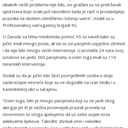
nikakvih većih problema nije bilo, svi građani su se pridržavali
uputstava koje svaki put navodimo kada je riječ o proslavljanju
praznika na okolnim izletištima i loženju vatre”, istakli su u
Profesionalnoj vatrogasnoj brigadi KS.
U Zavodu za hitnu medicinsku pomoć KS su naveli kako su
jučer imali mnogo posla, ali da su svi pacijenti uspješno zbrinuti
i da nije bilo mnogo većih intervencija. U protekla 24 sata ovoj
ustanovi se javilo 560 pacijenata, a soim toga imali su 116
terenskih intervencija.
Dodali su da je jučer bilo šest povrijeđenih osoba u dvije
saobraćajne nesreće koje su se dogodile na Ivan Sedlu i u
Kasindolskoj ulici u Sarajevu.
“Osim toga, bilo je mnogo pacijenata koji su se javili zbog
alergija jer ih je većina prvomajski praznik provela na
otvorenom te stoga apelujemo da uz sebe uvijek nose
adekvatne lijekove. Također zbrinuli smo i nekoliko
psihijatrijskih pacijenata, kao i veliki broj onih u alkoholiziranom