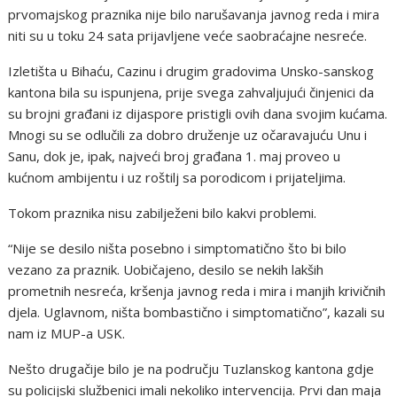
prvomajskog praznika nije bilo narušavanja javnog reda i mira
niti su u toku 24 sata prijavljene veće saobraćajne nesreće.
Izletišta u Bihaću, Cazinu i drugim gradovima Unsko-sanskog
kantona bila su ispunjena, prije svega zahvaljujući činjenici da
su brojni građani iz dijaspore pristigli ovih dana svojim kućama.
Mnogi su se odlučili za dobro druženje uz očaravajuću Unu i
Sanu, dok je, ipak, najveći broj građana 1. maj proveo u
kućnom ambijentu i uz roštilj sa porodicom i prijateljima.
Tokom praznika nisu zabilježeni bilo kakvi problemi.
“Nije se desilo ništa posebno i simptomatično što bi bilo
vezano za praznik. Uobičajeno, desilo se nekih lakših
prometnih nesreća, kršenja javnog reda i mira i manjih krivičnih
djela. Uglavnom, ništa bombastično i simptomatično”, kazali su
nam iz MUP-a USK.
Nešto drugačije bilo je na području Tuzlanskog kantona gdje
su policijski službenici imali nekoliko intervencija. Prvi dan maja