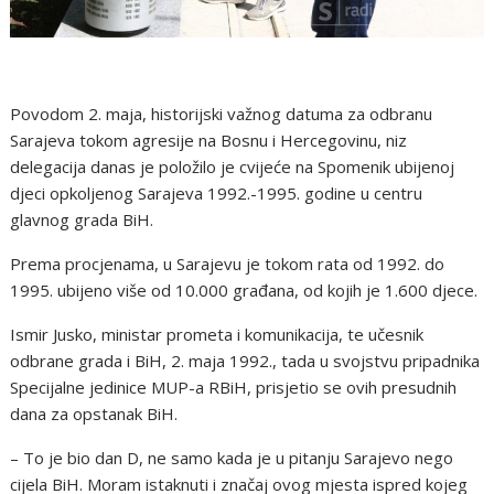
Povodom 2. maja, historijski važnog datuma za odbranu
Sarajeva tokom agresije na Bosnu i Hercegovinu, niz
delegacija danas je položilo je cvijeće na Spomenik ubijenoj
djeci opkoljenog Sarajeva 1992.-1995. godine u centru
glavnog grada BiH.
Prema procjenama, u Sarajevu je tokom rata od 1992. do
1995. ubijeno više od 10.000 građana, od kojih je 1.600 djece.
Ismir Jusko, ministar prometa i komunikacija, te učesnik
odbrane grada i BiH, 2. maja 1992., tada u svojstvu pripadnika
Specijalne jedinice MUP-a RBiH, prisjetio se ovih presudnih
dana za opstanak BiH.
– To je bio dan D, ne samo kada je u pitanju Sarajevo nego
cijela BiH. Moram istaknuti i značaj ovog mjesta ispred kojeg