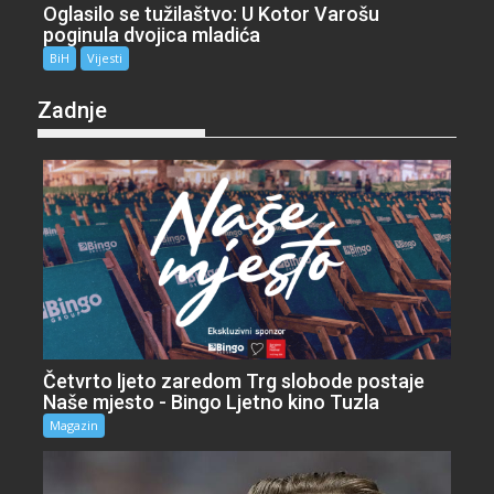
Oglasilo se tužilaštvo: U Kotor Varošu
poginula dvojica mladića
BiH
Vijesti
Zadnje
Četvrto ljeto zaredom Trg slobode postaje
Naše mjesto - Bingo Ljetno kino Tuzla
Magazin