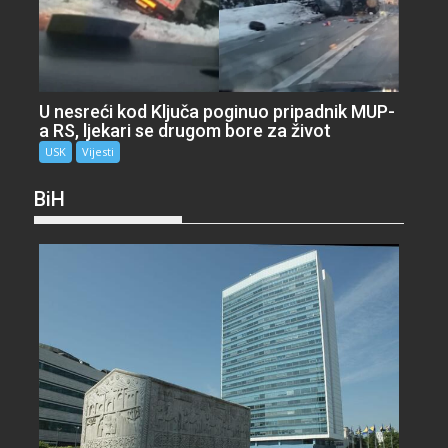
U nesreći kod Ključa poginuo pripadnik MUP-
a RS, ljekari se drugom bore za život
USK
Vijesti
BiH