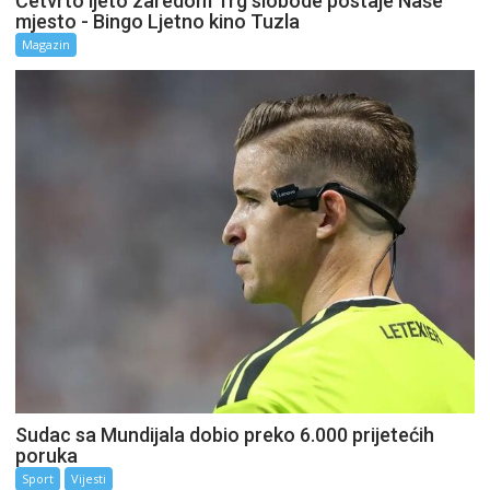
Četvrto ljeto zaredom Trg slobode postaje Naše
mjesto - Bingo Ljetno kino Tuzla
Magazin
Sudac sa Mundijala dobio preko 6.000 prijetećih
poruka
Sport
Vijesti