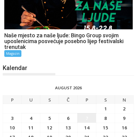
Naše mjesto za naše ljude: Bingo Group svojim
uposlenicima posvećuje posebno lijep festivalski
trenutak
Magazin
Kalendar
AUGUST 2026
P
U
S
Č
P
S
N
1
2
3
4
5
6
7
8
9
10
11
12
13
14
15
16
17
18
19
20
21
22
23