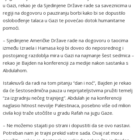
u Gazi, rekao je da Sjedinjene Države rade sa saveznicima u
regiji na dogovoru o pauziranju borbi kako bi se dopustilo
oslobođenje talaca u Gazi te povećao dotok humanitarne
pomoći.
– Sjedinjene Američke Države rade na dogovoru o taocima
između Izraela i Hamasa koji bi doveo do neposrednog i
postojanog razdoblja mira u Gazi na najmanje šest sedmica –
rekao je Bajden na konferenciji za medije nakon sastanka s
Abdulahom.
Istaknuvši da radi na tom pitanju “dan i noć”, Bajden je rekao
da će šestosedmična pauza u neprijateljstvima pružiti temelj
“za izgradnju nečeg trajnijeg”. Abdulah je na konferenciji
naglasio hitnost nevolje Palestinaca, posebno više od milion
civila koji traže utočište u gradu Rafah na jugu Gaze.
– Ne možemo stajati po strani i dopustiti da se ovo nastavi.
Potreban nam je trajni prekid vatre sada. Ovaj rat mora