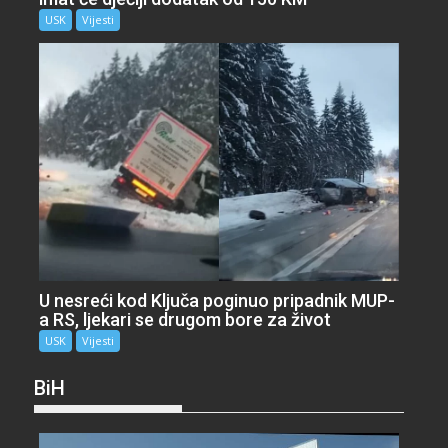
USK
Vijesti
U nesreći kod Ključa poginuo pripadnik MUP-
a RS, ljekari se drugom bore za život
USK
Vijesti
BiH