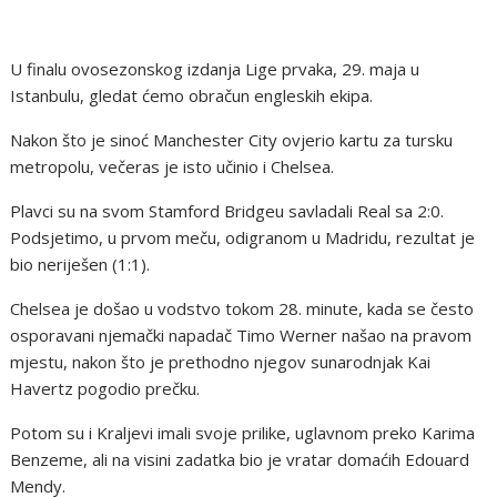
U finalu ovosezonskog izdanja Lige prvaka, 29. maja u
Istanbulu, gledat ćemo obračun engleskih ekipa.
Nakon što je sinoć Manchester City ovjerio kartu za tursku
metropolu, večeras je isto učinio i Chelsea.
Plavci su na svom Stamford Bridgeu savladali Real sa 2:0.
Podsjetimo, u prvom meču, odigranom u Madridu, rezultat je
bio neriješen (1:1).
Chelsea je došao u vodstvo tokom 28. minute, kada se često
osporavani njemački napadač Timo Werner našao na pravom
mjestu, nakon što je prethodno njegov sunarodnjak Kai
Havertz pogodio prečku.
Potom su i Kraljevi imali svoje prilike, uglavnom preko Karima
Benzeme, ali na visini zadatka bio je vratar domaćih Edouard
Mendy.