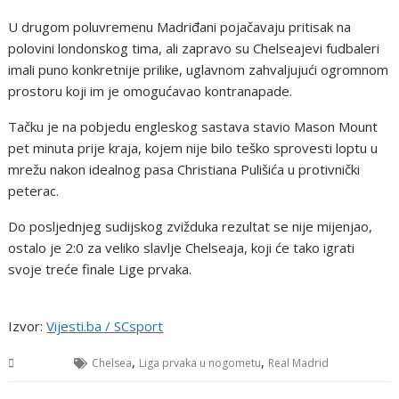
U drugom poluvremenu Madriđani pojačavaju pritisak na
polovini londonskog tima, ali zapravo su Chelseajevi fudbaleri
imali puno konkretnije prilike, uglavnom zahvaljujući ogromnom
prostoru koji im je omogućavao kontranapade.
Tačku je na pobjedu engleskog sastava stavio Mason Mount
pet minuta prije kraja, kojem nije bilo teško sprovesti loptu u
mrežu nakon idealnog pasa Christiana Pulišića u protivnički
peterac.
Do posljednjeg sudijskog zvižduka rezultat se nije mijenjao,
ostalo je 2:0 za veliko slavlje Chelseaja, koji će tako igrati
svoje treće finale Lige prvaka.
Izvor:
Vijesti.ba / SCsport
,
,
Sport
Chelsea
Liga prvaka u nogometu
Real Madrid