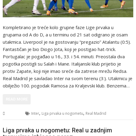
Kompletirano je treće kolo grupne faze Lige prvaka u
grupama od A do D, a u terminu od 21 sat odigrano je osam
utakmica. Liverpool je na gostovanju “pregazio” Atalantu (0:5).
Fantastičan je bio Diogo Jota, koji je postigao hat-trick.
Portugalac je pogađao u 16., 33. i 54. minuti. Preostala dva
pogotka postigli su Salah i Mane. Italijanski klub prijetio je
protiv Zapate, koji nije imao sreće da zatrese mrežu Redsa.
Real Madrid je savladao Inter na svom terenu (3:). Utakmicu je
obilježio 100. pogodak Ramosa za Kraljevski klub. Benzema…
READ MORE
,
,
Sport
Inter
Liga prvaka u nogometu
Real Madrid
Liga prvaka u nogometu: Real u zadnjim