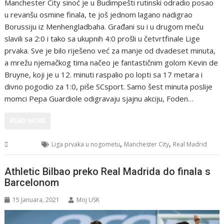
Manchester City sinoć je u Budimpešti rutinski odradio posao
u revanšu osmine finala, te još jednom lagano nadigrao
Borussiju iz Menhengladbaha. Građani su i u drugom meču
slavili sa 2:0 i tako sa ukupnih 4:0 prošli u četvrtfinale Lige
prvaka. Sve je bilo riješeno već za manje od dvadeset minuta,
a mrežu njemačkog tima načeo je fantastičnim golom Kevin de
Bruyne, koji je u 12. minuti raspalio po lopti sa 17 metara i
divno pogodio za 1:0, piše SCsport. Samo šest minuta poslije
momci Pepa Guardiole odigravaju sjajnu akciju, Foden…
READ MORE
,
,
Sport
Liga prvaka u nogometu
Manchester City
Real Madrid
Athletic Bilbao preko Real Madrida do finala s
Barcelonom
15 Januara, 2021
Moj USK