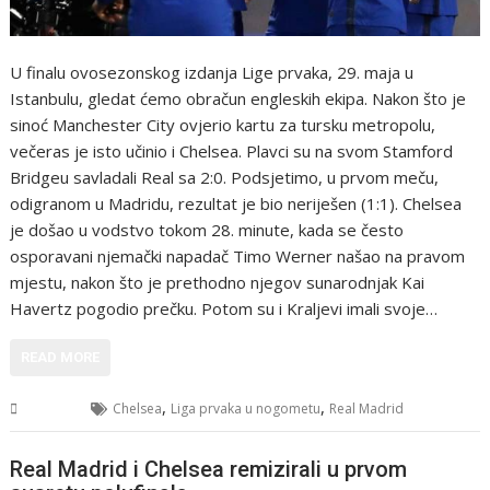
U finalu ovosezonskog izdanja Lige prvaka, 29. maja u
Istanbulu, gledat ćemo obračun engleskih ekipa. Nakon što je
sinoć Manchester City ovjerio kartu za tursku metropolu,
večeras je isto učinio i Chelsea. Plavci su na svom Stamford
Bridgeu savladali Real sa 2:0. Podsjetimo, u prvom meču,
odigranom u Madridu, rezultat je bio neriješen (1:1). Chelsea
je došao u vodstvo tokom 28. minute, kada se često
osporavani njemački napadač Timo Werner našao na pravom
mjestu, nakon što je prethodno njegov sunarodnjak Kai
Havertz pogodio prečku. Potom su i Kraljevi imali svoje…
READ MORE
,
,
Sport
Chelsea
Liga prvaka u nogometu
Real Madrid
Real Madrid i Chelsea remizirali u prvom