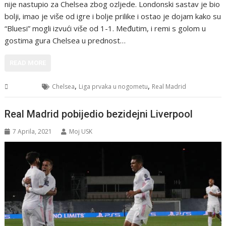
nije nastupio za Chelsea zbog ozljede. Londonski sastav je bio
bolji, imao je više od igre i bolje prilike i ostao je dojam kako su
“Bluesi” mogli izvući više od 1-1. Međutim, i remi s golom u
gostima gura Chelsea u prednost…
READ MORE
,
,
Sport
Chelsea
Liga prvaka u nogometu
Real Madrid
Real Madrid pobijedio bezidejni Liverpool
7 Aprila, 2021
Moj USK