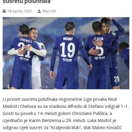
susretu polufinala
28 Aprila, 2021
Moj USK
U prvom susretu polufinala nogometne Lige prvaka Real
Madrid i Chelsea su na stadionu Alfredo di Stefano odigrali 1-1.
Gosti su poveli u 14. minuti golom Christiana Pulišića, a
izjednačio je Karim Benzema u 29. minuti. Luka Modrić je
odigrao cijeli susret za “Kraljevski klub”, dok Mateo Kovačić