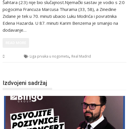
Šahtara (2:3) nije bio slučajnost.Njemački sastav je vodio s 2:0
pogocima Francuza Marcusa Thurama (33, 58), a Zinedine
Zidane je tek u 70. minuti ubacio Luku Modrića i povratnika
Edena Hazarda. U 87. minuti Karim Benzema je smanjio na
dodavanje…
READ MORE
,
Sport
Liga prvaka u nogometu
Real Madrid
Izdvojeni sadržaj