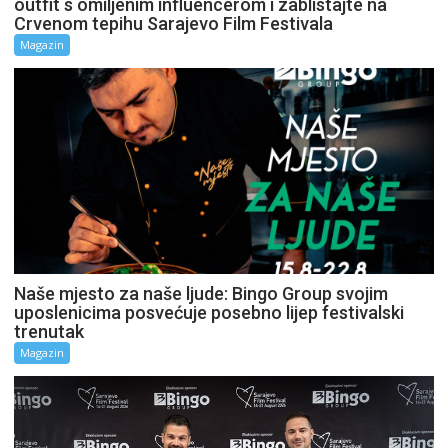
outfit s omiljenim influencerom i zablistajte na
Crvenom tepihu Sarajevo Film Festivala
Magazin
Naše mjesto za naše ljude: Bingo Group svojim
uposlenicima posvećuje posebno lijep festivalski
trenutak
Magazin