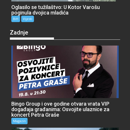
Oglasilo se tužilaštvo: U Kotor Varošu
poginula dvojica mladića
BiH
Vijesti
Zadnje
Bingo Group i ove godine otvara vrata VIP
događaja građanima: Osvojite ulaznice za
koncert Petra Graše
Magazin