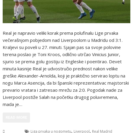
Real je napravio veliki korak prema polufinalu Lige prvaka
večerašnjom pobjedom nad Liverpoolom u Madridu od 3:1.
Kraljevi su poveli u 27. minuti. Sjajan pas sa svoje polovine
terena poslao je Toni Kroos, odlično utrčao Vinicius Junior,
sjurio se prema golu gostiju iz Engleske i poentirao. Devet
minuta kasnije Real je udvostručio prednost nakon velike
greške Alexander-Arnolda, koji je praktično servirao loptu na
nogu Marca Asencija, da bi španski reprezentativac majstorski
prevario vratara i zatresao mrežu za 2:0. Pogodak nade za
Liverpool postiže Salah na početku drugog poluvremena,
mada je…
READ MORE
,
,
Sport
Liga prvaka u nogometu
Liverpool
Real Madrid