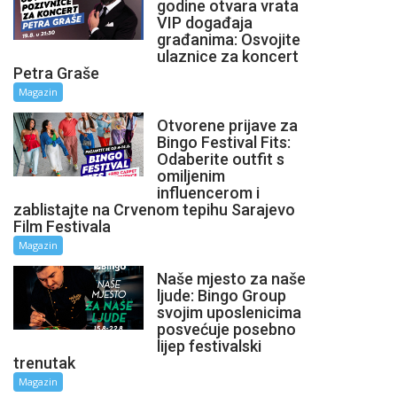
godine otvara vrata
VIP događaja
građanima: Osvojite
ulaznice za koncert
Petra Graše
Magazin
Otvorene prijave za
Bingo Festival Fits:
Odaberite outfit s
omiljenim
influencerom i
zablistajte na Crvenom tepihu Sarajevo
Film Festivala
Magazin
Naše mjesto za naše
ljude: Bingo Group
svojim uposlenicima
posvećuje posebno
lijep festivalski
trenutak
Magazin