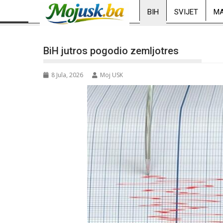
BIH
SVIJET
MA
BiH jutros pogodio zemljotres
8 Jula, 2026
Moj USK