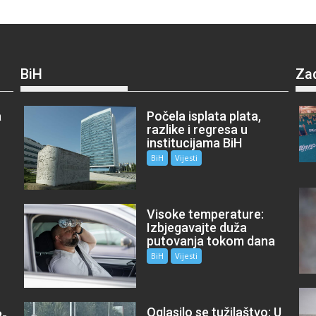
BiH
Za
a
Počela isplata plata,
razlike i regresa u
institucijama BiH
BiH
Vijesti
Visoke temperature:
Izbjegavajte duža
putovanja tokom dana
BiH
Vijesti
Oglasilo se tužilaštvo: U
P-