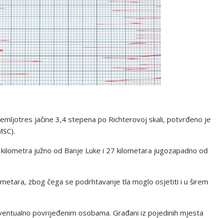
emljotres jačine 3,4 stepena po Richterovoj skali, potvrđeno je
MSC).
kilometra južno od Banje Luke i 27 kilometara jugozapadno od
lometara, zbog čega se podrhtavanje tla moglo osjetiti i u širem
 eventualno povrijeđenim osobama. Građani iz pojedinih mjesta