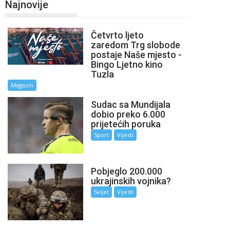
Najnovije
Četvrto ljeto
zaredom Trg slobode
postaje Naše mjesto -
Bingo Ljetno kino
Tuzla
Magazin
Sudac sa Mundijala
dobio preko 6.000
prijetećih poruka
Sport
Vijesti
Pobjeglo 200.000
ukrajinskih vojnika?
Svijet
Vijesti