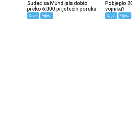
Sudac sa Mundijala dobio
Pobjeglo 20
preko 6.000 prijetećih poruka
vojnika?
Sport
Vijesti
Svijet
Vijesti