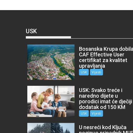
USK
Bosanska Krupa dobil
CAF Effective User
certifikat za kvalitet
upravljanja
USK
Vijesti
USK: Svako treće i
naredno dijete u
porodici imat će dječiji
dodatak od 150 KM
USK
Vijesti
U nesreći kod Ključa
poginuo pripadnik MU