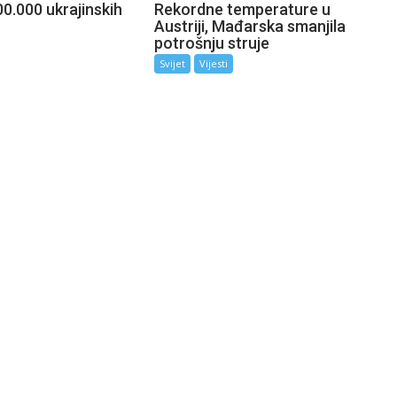
0.000 ukrajinskih
Rekordne temperature u
Austriji, Mađarska smanjila
potrošnju struje
Svijet
Vijesti