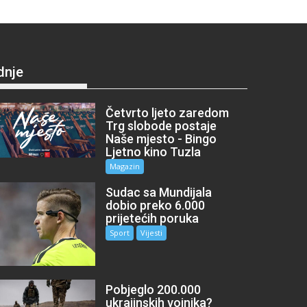
dnje
Četvrto ljeto zaredom
Trg slobode postaje
Naše mjesto - Bingo
Ljetno kino Tuzla
Magazin
Sudac sa Mundijala
dobio preko 6.000
prijetećih poruka
Sport
Vijesti
Pobjeglo 200.000
ukrajinskih vojnika?