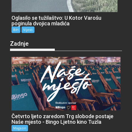
Oglasilo se tužilaštvo: U Kotor Varošu
poginula dvojica mladića
BiH
Vijesti
Zadnje
Četvrto ljeto zaredom Trg slobode postaje
Naše mjesto - Bingo Ljetno kino Tuzla
Magazin