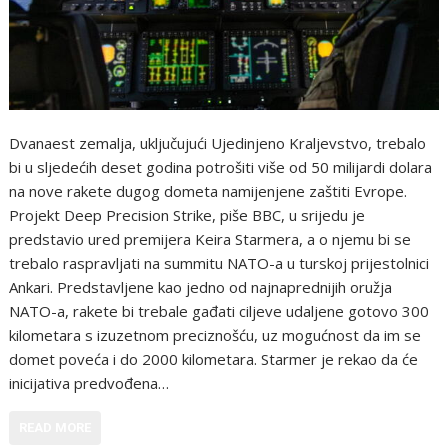
Dvanaest zemalja, uključujući Ujedinjeno Kraljevstvo, trebalo
bi u sljedećih deset godina potrošiti više od 50 milijardi dolara
na nove rakete dugog dometa namijenjene zaštiti Evrope.
Projekt Deep Precision Strike, piše BBC, u srijedu je
predstavio ured premijera Keira Starmera, a o njemu bi se
trebalo raspravljati na summitu NATO-a u turskoj prijestolnici
Ankari. Predstavljene kao jedno od najnaprednijih oružja
NATO-a, rakete bi trebale gađati ciljeve udaljene gotovo 300
kilometara s izuzetnom preciznošću, uz mogućnost da im se
domet poveća i do 2000 kilometara. Starmer je rekao da će
inicijativa predvođena…
READ MORE