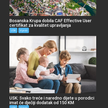
Bosanska Krupa dobila CAF Effective User
certifikat za kvalitet upravljanja
USK
Vijesti
USK: Svako treće i naredno dijete u porodici
imat će dječiji dodatak od 150 KM
USK
Vijesti