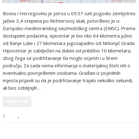
Bosnu i Hercegovinu je jutros u 05:57 sati pogodio zemljotres
jačine 3,4 stepena po Richterovoj skali, potvrđeno je iz
Europsko-mediteranskog seizmološkog centra (EMSC). Prema
dostupnim podacima, epicentar je bio oko 64 kilometra južno
od Banje Luke i 27 kilometara jugozapadno od Mrkonjić Grada.
Hipocentar je zabilježen na dubini od približno 10 kilometara,
zbog čega se podrhtavanje tla moglo osjetiti i u širem
području. Za sada nema informacija o materijalnoj šteti niti o
eventualno povrijeđenim osobama. Građani iz pojedinih
mjesta prijavili su da je podrhtavanje trajalo nekoliko sekundi,
ali bez ozbiljnijih…
READ MORE
,
BiH
Vijesti