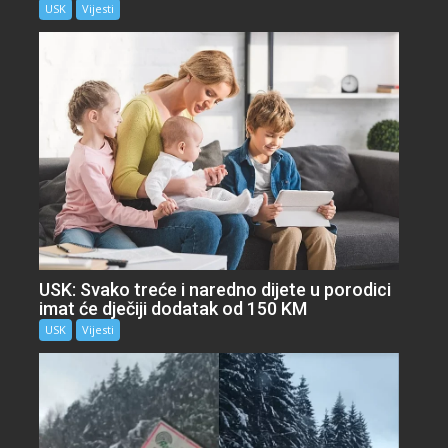
USK
Vijesti
USK: Svako treće i naredno dijete u porodici
imat će dječiji dodatak od 150 KM
USK
Vijesti