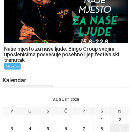
Naše mjesto za naše ljude: Bingo Group svojim
uposlenicima posvećuje posebno lijep festivalski
trenutak
Magazin
Kalendar
AUGUST 2026
P
U
S
Č
P
S
N
1
2
3
4
5
6
7
8
9