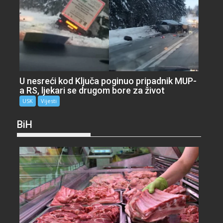
U nesreći kod Ključa poginuo pripadnik MUP-
a RS, ljekari se drugom bore za život
USK
Vijesti
BiH