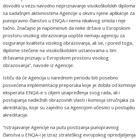
dovoditi u vezu navodno nepriznavanje visokoškolskih diploma
sa sadašnjim aktivnostima Agencije u okviru njene aplikacije za
punopravno članstvo u ENQA-i nema nikakvog smisla i nije
tačno. Značajno je napomenuti da neke države u Evropskom
prostoru visokog obrazovanja uopšte nemaju agenciju za
osiguranje kvaliteta visokog obrazovanja, ali se, i pored toga,
diplome stečene na visokoškolskim ustanovama u tim
državama priznaju u Evropskom prostoru visokog
obrazovanja”, navode iz Agencije.
Ističu da će Agencija u narednom periodu biti posebno
posvećena implementaciji preporuka koje je dobila od komisije
eksperata ENQA-e s ciljem unapređenja svog rada, ali i
postupanja nadležnih obrazovnih vlasti i komisija stručnjaka za
akreditaciju, koje su zajedno sa Agencijom učesnici u postupku
akreditacije.
“Istrajavanje Agencije na putu postizanja punopravnog
članstva u ENQA-i je izraz strateškog evropskog opredjeljenja