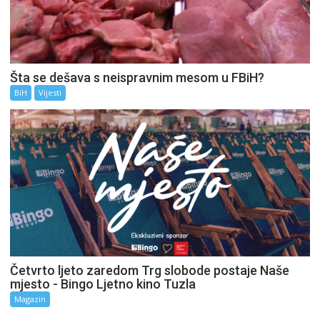
Šta se dešava s neispravnim mesom u FBiH?
BiH
Vijesti
Četvrto ljeto zaredom Trg slobode postaje Naše
mjesto - Bingo Ljetno kino Tuzla
Magazin