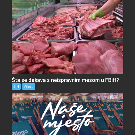
Šta se dešava s neispravnim mesom u FBiH?
BiH
Vijesti