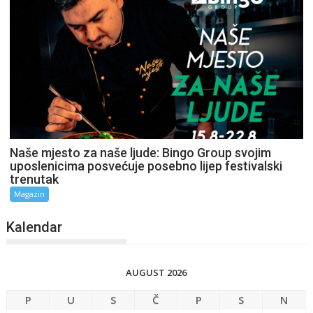
Naše mjesto za naše ljude: Bingo Group svojim
uposlenicima posvećuje posebno lijep festivalski
trenutak
Magazin
Kalendar
AUGUST 2026
P
U
S
Č
P
S
N