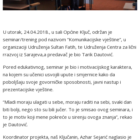
U utorak, 24.04.2018., u sali Općine Ključ, održan je
seminar/trening pod nazivom “Komunikacijske vještine”, u
organizaciji Udruženja Sultan Fatih, te Udruženja Centra za lični
rrazvoj iz Sarajeva,a predavač je bio Tarik Dautović.
Pored edukativnog, seminar je bio i motivacijskog karaktera,
na kojem su učenici usvojili upute i smjernice kako da
poboljšaju svoje govorničke sposobnosti, javni nastup i
prezentacijske vještine.
“Mladi moraju ulagati u sebe, moraju raditi na sebi, svaki dan
biti bolji, nego sto su bili jučer. To je smisao ovog seminara, i
to je motiv koji mene pokreće u sirenju ovoga znanja”, rekao
je Dautović.
Koordinator projekta, naš Ključanin, Azhar Sejarić naglasio je