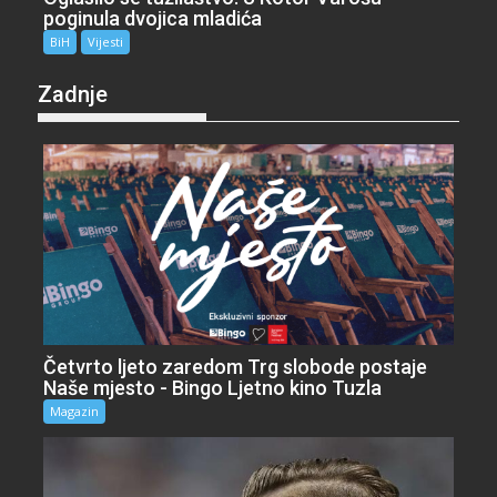
poginula dvojica mladića
BiH
Vijesti
Zadnje
Četvrto ljeto zaredom Trg slobode postaje
Naše mjesto - Bingo Ljetno kino Tuzla
Magazin