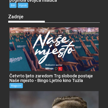
poginula dvojica mladića
BiH
Vijesti
Zadnje
Četvrto ljeto zaredom Trg slobode postaje
Naše mjesto - Bingo Ljetno kino Tuzla
Magazin