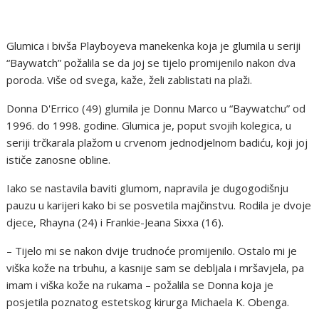
Glumica i bivša Playboyeva manekenka koja je glumila u seriji
“Baywatch” požalila se da joj se tijelo promijenilo nakon dva
poroda. Više od svega, kaže, želi zablistati na plaži.
Donna D'Errico (49) glumila je Donnu Marco u “Baywatchu” od
1996. do 1998. godine. Glumica je, poput svojih kolegica, u
seriji trčkarala plažom u crvenom jednodjelnom badiću, koji joj
ističe zanosne obline.
Iako se nastavila baviti glumom, napravila je dugogodišnju
pauzu u karijeri kako bi se posvetila majčinstvu. Rodila je dvoje
djece, Rhayna (24) i Frankie-Jeana Sixxa (16).
– Tijelo mi se nakon dvije trudnoće promijenilo. Ostalo mi je
viška kože na trbuhu, a kasnije sam se debljala i mršavjela, pa
imam i viška kože na rukama – požalila se Donna koja je
posjetila poznatog estetskog kirurga Michaela K. Obenga.