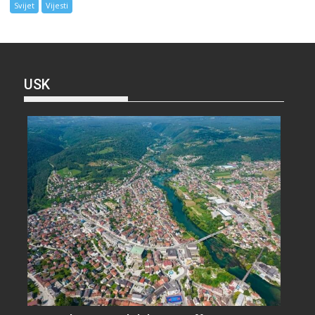
Svijet
Vijesti
USK