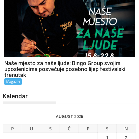
Naše mjesto za naše ljude: Bingo Group svojim
uposlenicima posvećuje posebno lijep festivalski
trenutak
Magazin
Kalendar
AUGUST 2026
P
U
S
Č
P
S
N
1
2