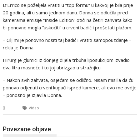
D'Errico se poželjela vratiti u “top formu” u kakvoj je bila prije
20 godina, ali u samo jednom danu. Donna se odlučila pred
kamerama emisije “Inside Edition” otići na četiri zahvata kako
bi ponovno mogla “uskočiti” u crveni badić i prošetati plažom.
– Cilj mi je ponovno nositi taj badić i vratiti samopouzdanje –
rekla je Donna.
Hirurg je glumici iz donjeg dijela trbuha liposukcijom izvadio
dva litra masnoće i to joj ubrizgao u stražnjicu.
– Nakon svih zahvata, osjećam se odlično. Nisam mislila da ću
ponovo odjenuti crveni kupaći ispred kamere, ali evo me ovdje
– ponosno je izjavila Donna.
BiH
Video
Povezane objave