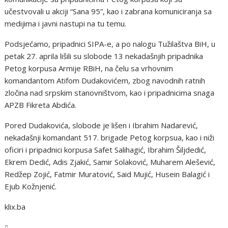
učestvovali u akciji “Sana 95”, kao i zabrana komuniciranja sa
medijima i javni nastupi na tu temu.
Podsjećamo, pripadnici SIPA-e, a po nalogu Tužilaštva BiH, u
petak 27. aprila lišili su slobode 13 nekadašnjih pripadnika
Petog korpusa Armije RBiH, na čelu sa vrhovnim
komandantom Atifom Dudakovićem, zbog navodnih ratnih
zločina nad srpskim stanovništvom, kao i pripadnicima snaga
APZB Fikreta Abdića.
Pored Dudakovića, slobode je lišen i Ibrahim Nadarević,
nekadašnji komandant 517. brigade Petog korpsua, kao i niži
oficiri i pripadnici korpusa Safet Salihagić, Ibrahim Šiljdedić,
Ekrem Dedić, Adis Zjakić, Samir Solaković, Muharem Alešević,
Redžep Zojić, Fatmir Muratović, Said Mujić, Husein Balagić i
Ejub Kožnjenić.
klix.ba
USK