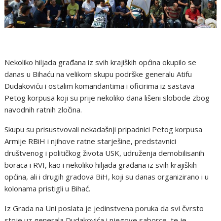
Nekoliko hiljada građana iz svih krajiških općina okupilo se
danas u Bihaću na velikom skupu podrške generalu Atifu
Dudakoviću i ostalim komandantima i oficirima iz sastava
Petog korpusa koji su prije nekoliko dana lišeni slobode zbog
navodnih ratnih zločina.
Skupu su prisustvovali nekadašnji pripadnici Petog korpusa
Armije RBiH i njihove ratne starješine, predstavnici
društvenog i političkog života USK, udruženja demobilisanih
boraca i RVI, kao i nekoliko hiljada građana iz svih krajiških
općina, ali i drugih gradova BiH, koji su danas organizirano i u
kolonama pristigli u Bihać.
Iz Grada na Uni poslata je jedinstvena poruka da svi čvrsto
stoje uz generala Dudakovića i njegove saborce, te je