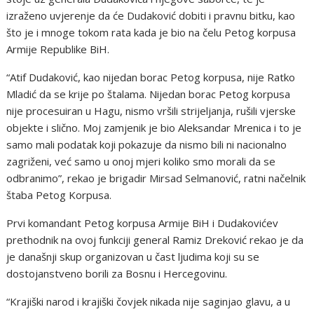
izraženo uvjerenje da će Dudaković dobiti i pravnu bitku, kao
što je i mnoge tokom rata kada je bio na čelu Petog korpusa
Armije Republike BiH.
“Atif Dudaković, kao nijedan borac Petog korpusa, nije Ratko
Mladić da se krije po štalama. Nijedan borac Petog korpusa
nije procesuiran u Hagu, nismo vršili strijeljanja, rušili vjerske
objekte i slično. Moj zamjenik je bio Aleksandar Mrenica i to je
samo mali podatak koji pokazuje da nismo bili ni nacionalno
zagriženi, već samo u onoj mjeri koliko smo morali da se
odbranimo”, rekao je brigadir Mirsad Selmanović, ratni načelnik
štaba Petog Korpusa.
Prvi komandant Petog korpusa Armije BiH i Dudakovićev
prethodnik na ovoj funkciji general Ramiz Dreković rekao je da
je današnji skup organizovan u čast ljudima koji su se
dostojanstveno borili za Bosnu i Hercegovinu.
“Krajiški narod i krajiški čovjek nikada nije saginjao glavu, a u