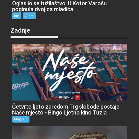
Oglasilo se tužilaštvo: U Kotor Varošu
poginula dvojica mladića
BiH
Vijesti
Zadnje
Četvrto ljeto zaredom Trg slobode postaje
Naše mjesto - Bingo Ljetno kino Tuzla
Magazin