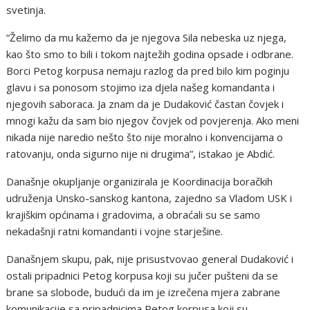
svetinja.
“Želimo da mu kažemo da je njegova Sila nebeska uz njega,
kao što smo to bili i tokom najtežih godina opsade i odbrane.
Borci Petog korpusa nemaju razlog da pred bilo kim poginju
glavu i sa ponosom stojimo iza djela našeg komandanta i
njegovih saboraca. Ja znam da je Dudaković častan čovjek i
mnogi kažu da sam bio njegov čovjek od povjerenja. Ako meni
nikada nije naredio nešto što nije moralno i konvencijama o
ratovanju, onda sigurno nije ni drugima”, istakao je Abdić.
Današnje okupljanje organizirala je Koordinacija boračkih
udruženja Unsko-sanskog kantona, zajedno sa Vladom USK i
krajiškim općinama i gradovima, a obraćali su se samo
nekadašnji ratni komandanti i vojne starješine.
Današnjem skupu, pak, nije prisustvovao general Dudaković i
ostali pripadnici Petog korpusa koji su jučer pušteni da se
brane sa slobode, budući da im je izrečena mjera zabrane
komunikacije sa pripadnicima Petog korpusa koji su