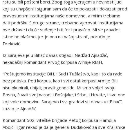
ratu su bili pošteni borci. Zbog toga vjerujem u nevinost ljudi
koji su uhapšeni i siguran sam da će to pokazati i dokazati pred
pravosudnim institucijama naše domovine, a mi im trebamo
dati podršku. S druge strane, trebamo vjerovati institucijama
ove države i da će suđenje biti fer i pravično. Mi se pravde i
istine ne plašimo, jer je ona na našoj strani”, poručio je
Dreković.
Iz Sarajeva je u Bihać danas stigao i Nedžad Ajnadžić,
nekadašnji komandant Prvog korpusa Armije RBiH.
“Poštujemo institucije BiH, i Sud i Tužilaštvo, kao i to da rade
bez pritiska. Peti korpus, kao i svi ostali korpusi Armije BiH
nisu okupirali, ubijali, pravili genocide. Mi smo voljeli svoju
Bosnu, čuvali svoj narod, i Bošnjake, i Srbe, i Hrvate, i sve one
koji vole domovinu. Sarajevo i svi gradovi su danas uz Bihać”,
kazao je Ajnadžić.
Komandant 502. viteške brigade Petog korpusa Hamdija
Abdić Tigar rekao je da je general Dudaković za sve Krajišnike