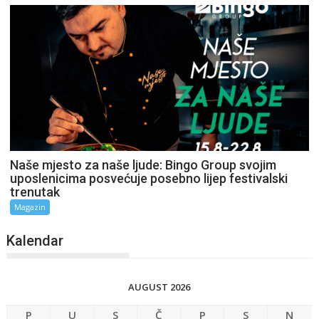
Naše mjesto za naše ljude: Bingo Group svojim
uposlenicima posvećuje posebno lijep festivalski
trenutak
Magazin
Kalendar
AUGUST 2026
P
U
S
Č
P
S
N