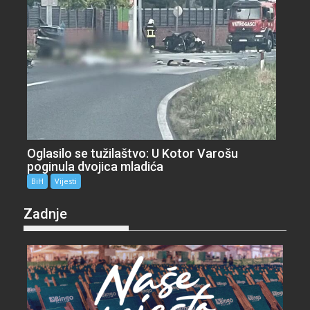
Oglasilo se tužilaštvo: U Kotor Varošu
poginula dvojica mladića
BiH
Vijesti
Zadnje