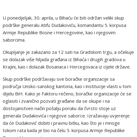
U ponedjeljak, 30. aprila, u Bihaću će biti održan veliki skup
podrške generalu Atifu Dudakoviću, komandantu 5. korpusa
Armije Republike Bosne i Hercegovine, kao i njegovim
saborcima.
Okupljanje je zakazano za 12 sati na Gradskom trgu, a očekuje
se dolazak više hiljada građana iz Bihaća i drugih gradova u
Krajini, kao i dolazak Bosanaca i Hercegovaca iz cijele države.
Skup podrške podržavaju sve boračke organizacije sa
područja Unsko-sanskog kantona, kao i institucije vlasti u tom
dijelu BiH. Kako je Faktoru rečeno, boračke organizacije će se
oglasiti i zvanično pozvati građane da se okupe i na
dostojanstven način pošalju poruku da čvrsto stoje uz
generala Dudakovića i njegove saborce. Izražavaju uvjerenje
da će Dudaković dobiti i pravnu bitku, kao što je i mnoge
tokom rata kada je bio na čelu 5. korpusa Armije Republike