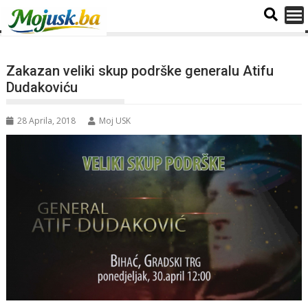
Zakazan veliki skup podrške generalu Atifu
Dudakoviću
28 Aprila, 2018
Moj USK