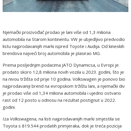
Njemački proizvođač prodao je lani više od 1,3 miliona
automobila na Starom kontinentu. VW je ubjedljivo predvodio
listu najprodavanijih marki ispred Toyote i Audija. Od kineskih
brendova najveći broj automobila je plasirao MG.
Prema posljednjim podacima JATO Dynamicsa, u Evropi je
prodato skoro 12,8 miliona novih vozila u 2023. godini, što je
na nivou tržišta od prije 10 godina. Volkswagen je ponovo bio
najprodavaniji brend na evropskom tržištu lani, a njemački div
je prodao više od 1,34 miliona automobila i ujedno ostvario
rast od 12 posto u odnosu na rezultat postignut u 2022.
godini.
Iza Volkswagena, na listi najprodavanijih marki smjestila se
Toyota s 819.544 prodatih primjeraka, dok je treća pozicija