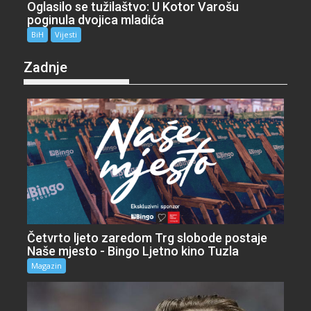
Oglasilo se tužilaštvo: U Kotor Varošu
poginula dvojica mladića
BiH
Vijesti
Zadnje
Četvrto ljeto zaredom Trg slobode postaje
Naše mjesto - Bingo Ljetno kino Tuzla
Magazin