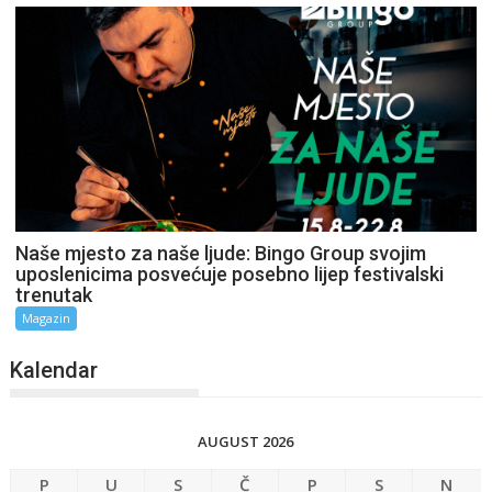
Naše mjesto za naše ljude: Bingo Group svojim
uposlenicima posvećuje posebno lijep festivalski
trenutak
Magazin
Kalendar
AUGUST 2026
P
U
S
Č
P
S
N