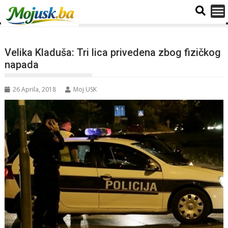
Velika Kladuša: Tri lica privedena zbog fizičkog
napada
26 Aprila, 2018
Moj USK