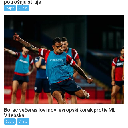
potrošnju struje
Svijet
Vijesti
Borac večeras lovi novi evropski korak protiv ML
Vitebska
Sport
Vijesti