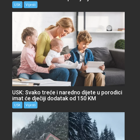
USK
Vijesti
USK: Svako treće i naredno dijete u porodici
imat će dječiji dodatak od 150 KM
USK
Vijesti