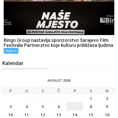
Bingo Group nastavlja sponzorstvo Sarajevo Film
Festivala Partnerstvo koje kulturu približava ljudima
Magazin
Kalendar
AUGUST 2026
P
U
S
Č
P
S
N
1
2
3
4
5
6
7
8
9
10
11
12
13
14
15
16