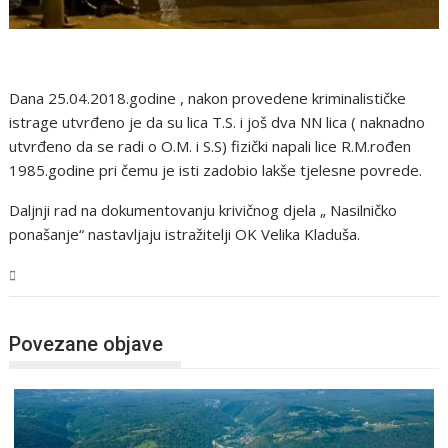
Dana 25.04.2018.godine , nakon provedene kriminalističke
istrage utvrđeno je da su lica T.S. i još dva NN lica ( naknadno
utvrđeno da se radi o O.M. i S.S) fizički napali lice R.M.rođen
1985.godine pri čemu je isti zadobio lakše tjelesne povrede.
Daljnji rad na dokumentovanju krivičnog djela „ Nasilničko
ponašanje“ nastavljaju istražitelji OK Velika Kladuša.
USK
Povezane objave