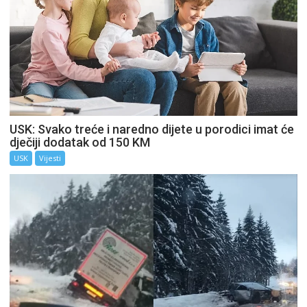
USK: Svako treće i naredno dijete u porodici imat će
dječiji dodatak od 150 KM
USK
Vijesti