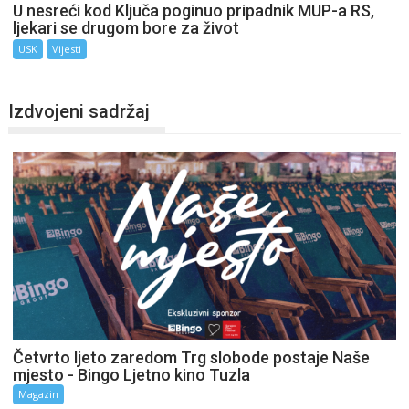
U nesreći kod Ključa poginuo pripadnik MUP-a RS,
ljekari se drugom bore za život
USK
Vijesti
Izdvojeni sadržaj
Četvrto ljeto zaredom Trg slobode postaje Naše
mjesto - Bingo Ljetno kino Tuzla
Magazin