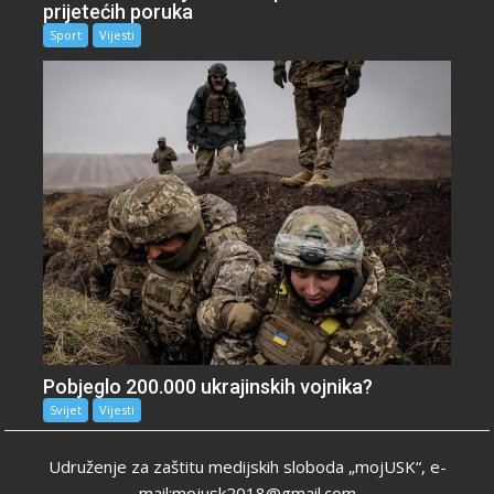
prijetećih poruka
Sport
Vijesti
Pobjeglo 200.000 ukrajinskih vojnika?
Svijet
Vijesti
Udruženje za zaštitu medijskih sloboda „mojUSK“, e-
mail:mojusk2018@gmail.com