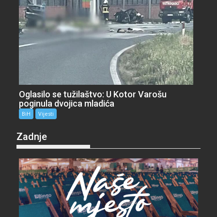
Oglasilo se tužilaštvo: U Kotor Varošu
poginula dvojica mladića
BiH
Vijesti
Zadnje