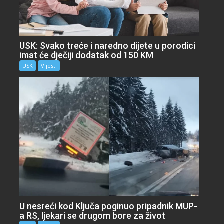
USK: Svako treće i naredno dijete u porodici
imat će dječiji dodatak od 150 KM
USK
Vijesti
U nesreći kod Ključa poginuo pripadnik MUP-
a RS, ljekari se drugom bore za život