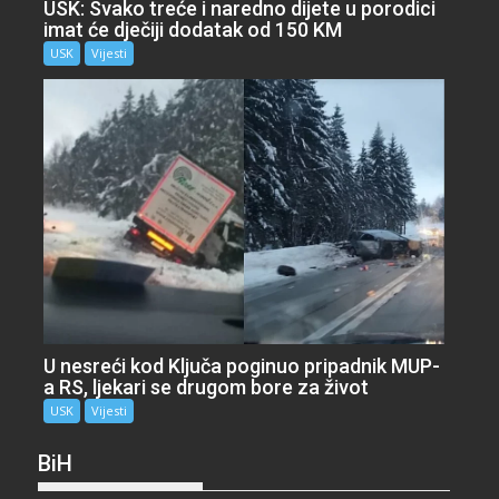
USK: Svako treće i naredno dijete u porodici
imat će dječiji dodatak od 150 KM
USK
Vijesti
U nesreći kod Ključa poginuo pripadnik MUP-
a RS, ljekari se drugom bore za život
USK
Vijesti
BiH