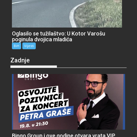
Oglasilo se tužilaštvo: U Kotor Varošu
poginula dvojica mladića
BiH
Vijesti
Zadnje
Bingo Group i ove godine otvara vrata VIP