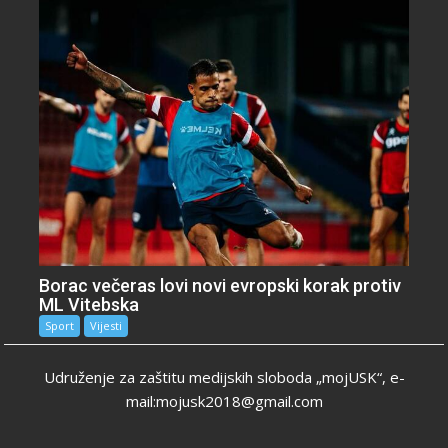
Borac večeras lovi novi evropski korak protiv
ML Vitebska
Sport
Vijesti
Udruženje za zaštitu medijskih sloboda „mojUSK“, e-
mail:mojusk2018@gmail.com