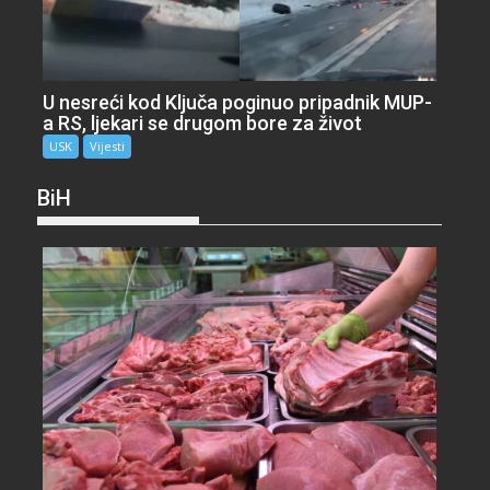
U nesreći kod Ključa poginuo pripadnik MUP-
a RS, ljekari se drugom bore za život
USK
Vijesti
BiH