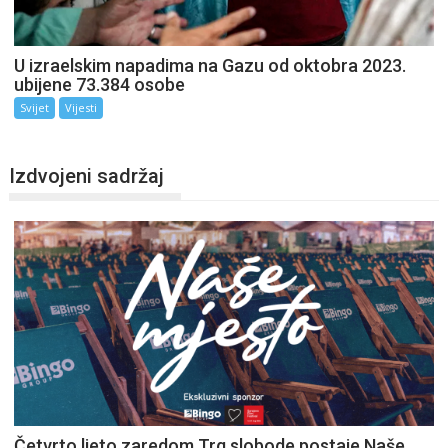
U izraelskim napadima na Gazu od oktobra 2023.
ubijene 73.384 osobe
Svijet
Vijesti
Izdvojeni sadržaj
Četvrto ljeto zaredom Trg slobode postaje Naše