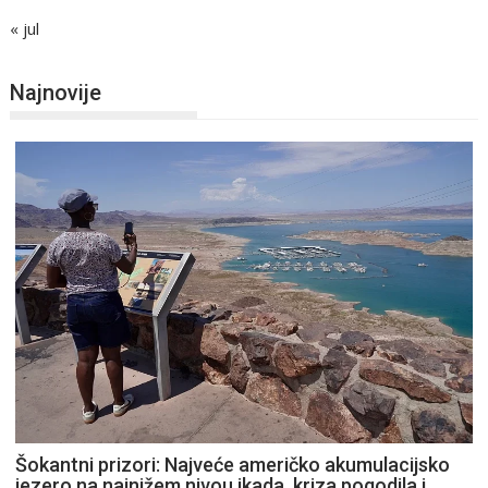
« jul
Najnovije
Šokantni prizori: Najveće američko akumulacijsko
jezero na najnižem nivou ikada, kriza pogodila i