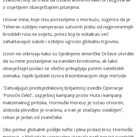
o osjetljivim obavještajnim pitanjima.
Utovar mina, koje nisu postavljene u moreuzu, sugerira da je
Teheran ozbiljno namjeravao zatvoriti jednu od najprometnijih
brodskih ruta na svijetu, potez koji bi eskalirao već
zahuktavajući sukob i ozbiljno ugrozio globalnu trgovinu.
Izvori ne otkrivaju kako su Sjedinjene Američke Države utvrdile
da su mine postavljene na iranskim brodovima, ali takvi
obavještajni podaci se obično prikupljaju putem satelitskih
snimaka, tajnih ljudskih izvora ili kombinacijom obje metode.
“Zahvaljujući predsjednikovoj briljantnoj izvedbi Operacije
‘Ponoćni čekić’, uspješnoj kampanji protiv Huta i kampanji
maksimalnog pritiska, Hormuški moreuz je ostao otvoren,
sloboda plovidbe je vraćena, a Iran je značajno oslabljen”,
rekao je jedan od zvaničnika.
Oko petine globalnih pošiljki nafte i plina prolazi kroz Hormuški
moreuz, a blokada bi vjerovatno izazvala nagli porast svjetskih