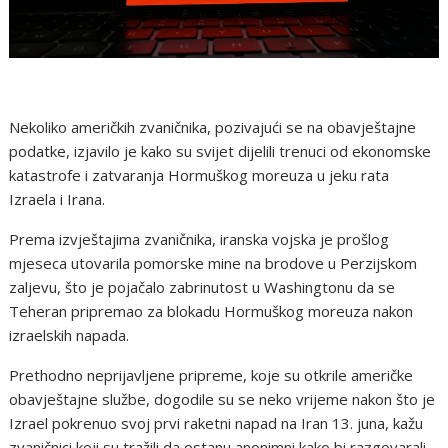
Nekoliko američkih zvaničnika, pozivajući se na obavještajne
podatke, izjavilo je kako su svijet dijelili trenuci od ekonomske
katastrofe i zatvaranja Hormuškog moreuza u jeku rata
Izraela i Irana.
Prema izvještajima zvaničnika, iranska vojska je prošlog
mjeseca utovarila pomorske mine na brodove u Perzijskom
zaljevu, što je pojačalo zabrinutost u Washingtonu da se
Teheran pripremao za blokadu Hormuškog moreuza nakon
izraelskih napada.
Prethodno neprijavljene pripreme, koje su otkrile američke
obavještajne službe, dogodile su se neko vrijeme nakon što je
Izrael pokrenuo svoj prvi raketni napad na Iran 13. juna, kažu
zvaničnici koji su tražili da ostanu anonimni kako bi razgovarali