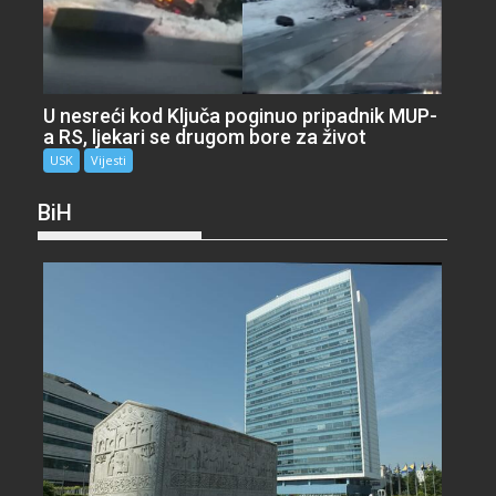
U nesreći kod Ključa poginuo pripadnik MUP-
a RS, ljekari se drugom bore za život
USK
Vijesti
BiH