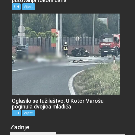
putovanja tokom dana
BiH
Vijesti
Oglasilo se tužilaštvo: U Kotor Varošu
poginula dvojica mladića
BiH
Vijesti
Zadnje