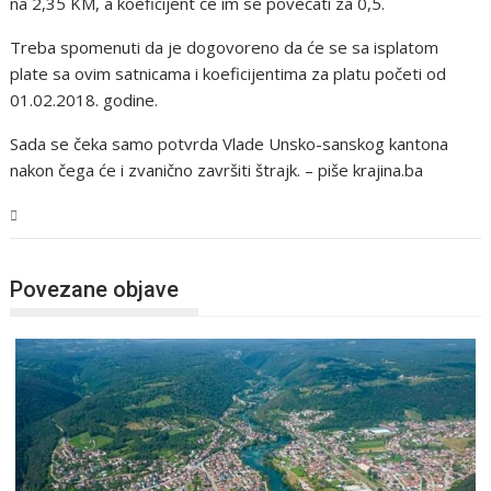
na 2,35 KM, a koeficijent će im se povećati za 0,5.
Treba spomenuti da je dogovoreno da će se sa isplatom
plate sa ovim satnicama i koeficijentima za platu početi od
01.02.2018. godine.
Sada se čeka samo potvrda Vlade Unsko-sanskog kantona
nakon čega će i zvanično završiti štrajk. – piše krajina.ba
USK
Povezane objave