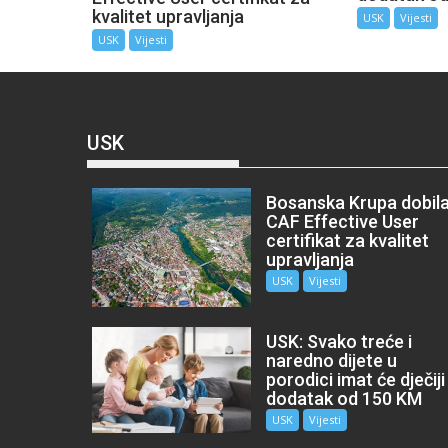
kvalitet upravljanja
USK
Vijesti
USK
Vijesti
USK
Bosanska Krupa dobil
CAF Effective User
certifikat za kvalitet
upravljanja
USK
Vijesti
USK: Svako treće i
naredno dijete u
porodici imat će dječiji
dodatak od 150 KM
USK
Vijesti