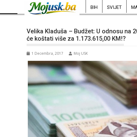
BIH
SVIJET
MA
Velika Kladuša – Budžet: U odnosu na 2
će koštati više za 1.173.615,00 KM!?
1 Decembra, 2017
Moj USK