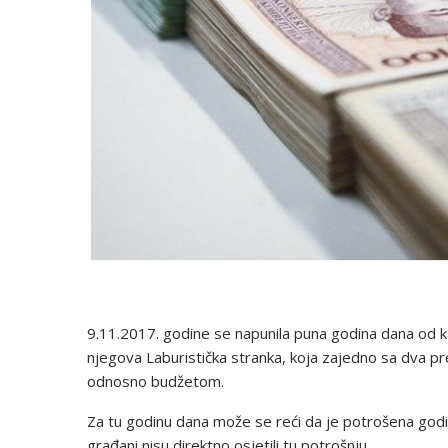
9.11.2017. godine se napunila puna godina dana od kako
njegova Laburistička stranka, koja zajedno sa dva pr
odnosno budžetom.
Za tu godinu dana može se reći da je potrošena godin
građani nisu direktno osjetili tu potrošnju.