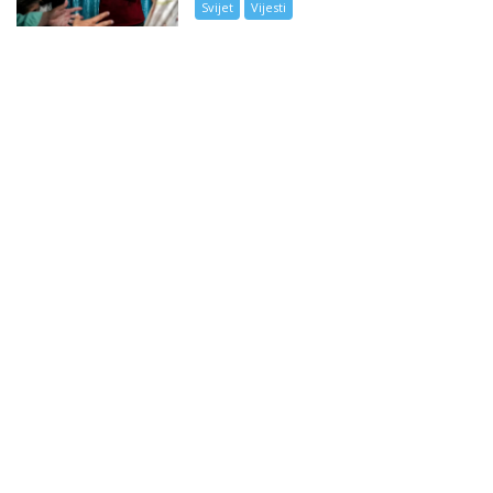
Svijet
Vijesti