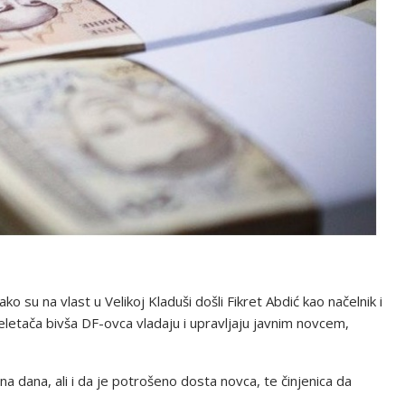
 su na vlast u Velikoj Kladuši došli Fikret Abdić kao načelnik i
eletača bivša DF-ovca vladaju i upravljaju javnim novcem,
a dana, ali i da je potrošeno dosta novca, te činjenica da