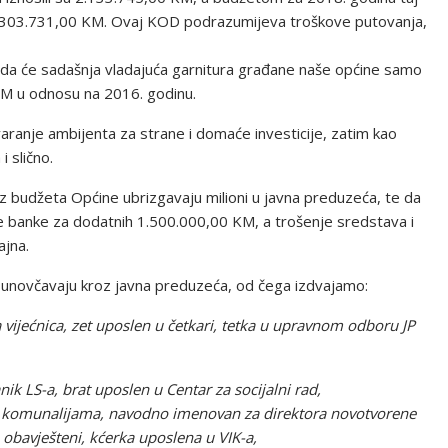
za 303.731,00 KM. Ovaj KOD podrazumijeva troškove putovanja,
 da će sadašnja vladajuća garnitura građane naše općine samo
KM u odnosu na 2016. godinu.
aranje ambijenta za strane i domaće investicije, zatim kao
i slično.
iz budžeta Općine ubrizgavaju milioni u javna preduzeća, te da
e banke za dodatnih 1.500.000,00 KM, a trošenje sredstava i
ajna.
žaj unovčavaju kroz javna preduzeća, od čega izdvajamo:
 vijećnica, zet uposlen u četkari, tetka u upravnom odboru JP
k LS-a, brat uposlen u Centar za socijalni rad,
u komunalijama, navodno imenovan za direktora novotvorene
u obavješteni, kćerka uposlena u VIK-a,