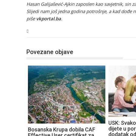
Hasan Galijašević-Ajkin zaposlen kao savjetnik, sin 
Slijedi nam još jedna godina potrošnje, a kad dođe 
piše
vkportal.ba
.
USK
Povezane objave
USK: Svako
dijete u por
Bosanska Krupa dobila CAF
dodatak o
Effective User certifikat za