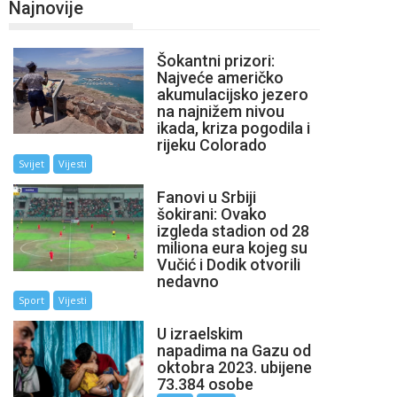
Najnovije
Šokantni prizori:
Najveće američko
akumulacijsko jezero
na najnižem nivou
ikada, kriza pogodila i
rijeku Colorado
Svijet
Vijesti
Fanovi u Srbiji
šokirani: Ovako
izgleda stadion od 28
miliona eura kojeg su
Vučić i Dodik otvorili
nedavno
Sport
Vijesti
U izraelskim
napadima na Gazu od
oktobra 2023. ubijene
73.384 osobe