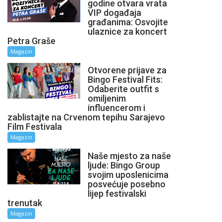
godine otvara vrata
VIP događaja
građanima: Osvojite
ulaznice za koncert
Petra Graše
Magazin
Otvorene prijave za
Bingo Festival Fits:
Odaberite outfit s
omiljenim
influencerom i
zablistajte na Crvenom tepihu Sarajevo
Film Festivala
Magazin
Naše mjesto za naše
ljude: Bingo Group
svojim uposlenicima
posvećuje posebno
lijep festivalski
trenutak
Magazin