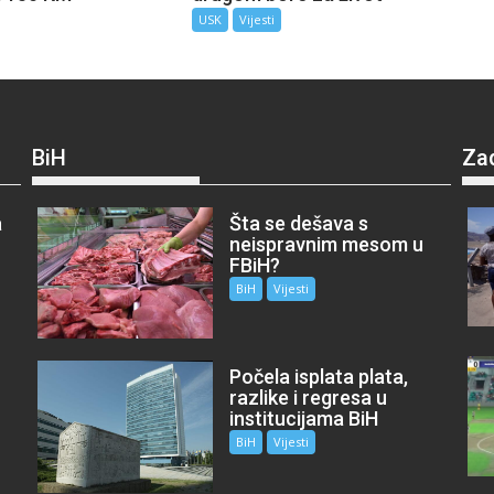
USK
Vijesti
BiH
Za
a
Šta se dešava s
neispravnim mesom u
FBiH?
BiH
Vijesti
Počela isplata plata,
razlike i regresa u
institucijama BiH
BiH
Vijesti