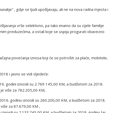
lije“ , gdje se ljudi upošljavaju, ali ne na nova radna mjesta i
ljavanja vrše selektivno, pa tako imamo da su cijele familije
javnim preduzećima, a ostali koje se uspiju progurati obavezno
čajna povećanja iznosa koji će se potrošiti za plaće, mobitele,
018 i jasno se vidi sljedeće:
16. godini iznosili su 2.769 145,00 KM, a budžetom za 2018.
 je više za 782.205,00 KM,
a 2016. godinu iznosili su 260.200,00 KM, a budžetom za 2018.
 više za 87.679,00 KM ,
nu iznosili su 2.133.745,00 KM, a budžetom za 2018. godinu taj