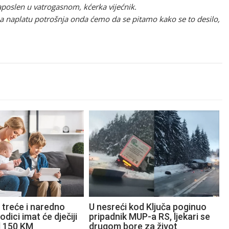
zaposlen u vatrogasnom, kćerka vijećnik.
na naplatu potrošnja onda ćemo da se pitamo kako se to desilo,
 treće i naredno
U nesreći kod Ključa poginuo
odici imat će dječiji
pripadnik MUP-a RS, ljekari se
d 150 KM
drugom bore za život