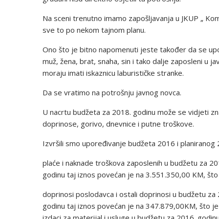
Na sceni trenutno imamo zapošljavanja u JKUP „ Komuna
sve to po nekom tajnom planu.
Ono što je bitno napomenuti jeste također da se upoš
muž, žena, brat, snaha, sin i tako dalje zaposleni u 
moraju imati iskaznicu laburističke stranke.
Da se vratimo na potrošnju javnog novca.
U nacrtu budžeta za 2018. godinu može se vidjeti zna
doprinose, gorivo, dnevnice i putne troškove.
Izvršili smo upoređivanje budžeta 2016 i planiranog 2
plaće i naknade troškova zaposlenih u budžetu za 20
godinu taj iznos povećan je na 3.551.350,00 KM, što
doprinosi poslodavca i ostali doprinosi u budžetu z
godinu taj iznos povećan je na 347.879,00KM, što je
izdaci za materijal i usluge u budžetu za 2016. godi