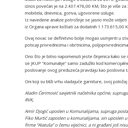
iznos povećan je na 2.437.476,00 KM, što je više 
mobitela, dnevnica, goriva, ugovorene usluge.
Iz navedene analize potrošnje se jasno može vidjeti
iz Organa uprave koštati za dodatnih 1.173.615,00 
Ovaj novac se definitvno bolje mogao usmjeriti u stv
poticaji privrednicima i obrtnicima, poljoprivrednicima 
Ono što je bitno napomenuti jeste činjenica kako se 
se JKUP “Komunalije” samo zadužilo kod komercijaln
poslovanje ovog preduzeća pravdaju kao poslovna t
Oni koji su bliži vrhu vladajuće garniture, svoj polo
Aladin Ćerimović savjetnik načelnika općine, supruga
RVK,
Amir Djogić uposlen u Komunalijama, supruga poslani
Fiko Murtić zaposlen u komunalijama, sin uposlen 
firme “Alatuša” o čemu vijećnici, a ni građani još nis