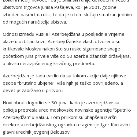
ubistvom trgovca Junisa Pašajeva, koji je 2001. godine
izboden nasmrt na ulici, te da je u tom slučaju smatran jednim
od mogućih naručitelja ubistva.
Odnosi između Rusije i Azerbejdžana u posljednje vrijeme
ulaze u ozbiljnu krizu. Azerbejdžanske vlasti otvoreno su
kritikovale Moskvu nakon što su ruske sigurnosne snage
početkom juna privele više od 50 azerbejdžanskih državljana,
u okviru nerazjašnjenog krivičnog predmeta.
Azerbejdžan je tada tvrdio da su tokom akcije dvije njihove
osobe “brutalno ubijene”, više njih je teško povrijeđeno, a
devet je zadržano u pritvoru.
Novi obrat dogodio se 30. juna, kada je azerbejdžanska
policija pretresla ured moskovske novinske agencije “Sputnik-
Azerbejdžan” u Bakuu. Tom prilikom su uhapšeni izvršni
direktor azerbejdžanskog ogranka te agencije Igor Kartavih i
glavni urednik Jevgenij Belousov.