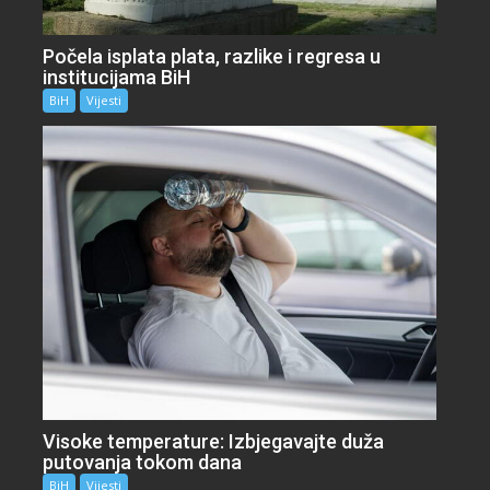
Počela isplata plata, razlike i regresa u
institucijama BiH
BiH
Vijesti
Visoke temperature: Izbjegavajte duža
putovanja tokom dana
BiH
Vijesti