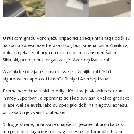
U ruskom gradu Voronježu pripadnici specijalnih snaga došli su
na kućnu adresu azerbejdžanskog biznismena Jusifa Khalilova,
dok je u Jekaterinburgu na ulici uhapšen biznismen Šahin
Šihlinski, predsjednik organizacije “Azerbejdžan-Ural”.
Ove akcije odvijaju se usred sve izraženijih političkih i
sigurnosnih napetosti između Rusije i Azerbejdžana.
Prema navodima ruskih medija, Khalilov je vlasnik restorana
“Yardy Superbar”, a spominje se i kao suvlasnik velike gradske
pijace Aleksejevski. Iako su specijalci došli na njegovu adresu,
on zasad nije zvanično uhapšen.
S druge strane, Šihlinski je uhapšen u Jekaterinburgu kada su
mu pripadnici sigurnosnih snaga presreli automobil u blizini