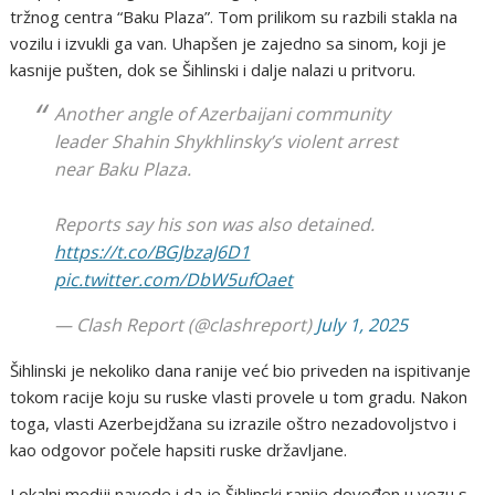
tržnog centra “Baku Plaza”. Tom prilikom su razbili stakla na
vozilu i izvukli ga van. Uhapšen je zajedno sa sinom, koji je
kasnije pušten, dok se Šihlinski i dalje nalazi u pritvoru.
Another angle of Azerbaijani community
leader Shahin Shykhlinsky’s violent arrest
near Baku Plaza.
Reports say his son was also detained.
https://t.co/BGJbzaJ6D1
pic.twitter.com/DbW5ufOaet
— Clash Report (@clashreport)
July 1, 2025
Šihlinski je nekoliko dana ranije već bio priveden na ispitivanje
tokom racije koju su ruske vlasti provele u tom gradu. Nakon
toga, vlasti Azerbejdžana su izrazile oštro nezadovoljstvo i
kao odgovor počele hapsiti ruske državljane.
Lokalni mediji navode i da je Šihlinski ranije dovođen u vezu s