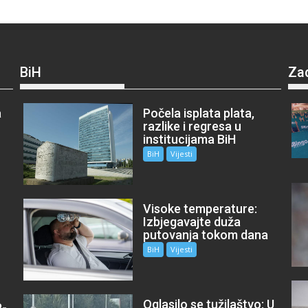
BiH
Za
a
Počela isplata plata,
razlike i regresa u
institucijama BiH
BiH
Vijesti
Visoke temperature:
Izbjegavajte duža
putovanja tokom dana
BiH
Vijesti
Oglasilo se tužilaštvo: U
P-