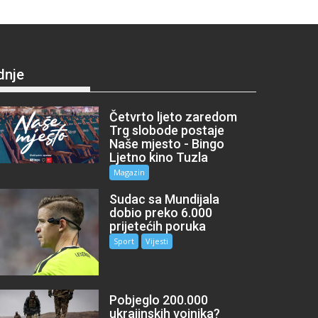
dnje
Četvrto ljeto zaredom
Trg slobode postaje
Naše mjesto - Bingo
Ljetno kino Tuzla
Magazin
Sudac sa Mundijala
dobio preko 6.000
prijetećih poruka
Sport
Vijesti
Pobjeglo 200.000
ukrajinskih vojnika?