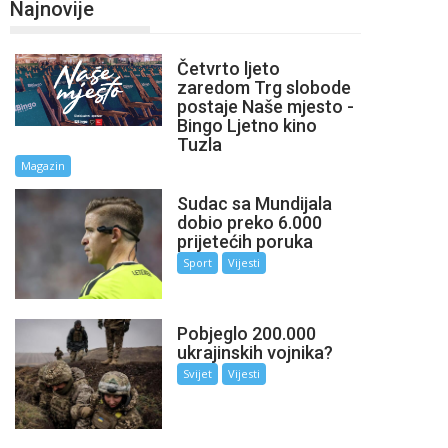
Najnovije
Četvrto ljeto
zaredom Trg slobode
postaje Naše mjesto -
Bingo Ljetno kino
Tuzla
Magazin
Sudac sa Mundijala
dobio preko 6.000
prijetećih poruka
Sport
Vijesti
Pobjeglo 200.000
ukrajinskih vojnika?
Svijet
Vijesti