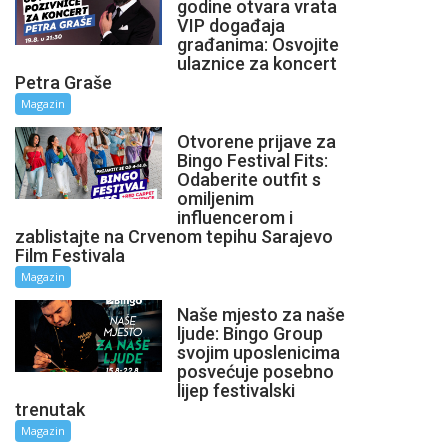
godine otvara vrata
VIP događaja
građanima: Osvojite
ulaznice za koncert
Petra Graše
Magazin
Otvorene prijave za
Bingo Festival Fits:
Odaberite outfit s
omiljenim
influencerom i
zablistajte na Crvenom tepihu Sarajevo
Film Festivala
Magazin
Naše mjesto za naše
ljude: Bingo Group
svojim uposlenicima
posvećuje posebno
lijep festivalski
trenutak
Magazin