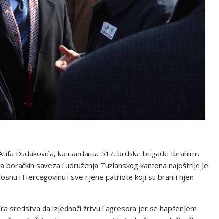
Atifa Dudakovića, komandanta 517. brdske brigade Ibrahima
ja boračkih saveza i udruženja Tuzlanskog kantona najoštrije je
osnu i Hercegovinu i sve njene patriote koji su branili njen
ra sredstva da izjednači žrtvu i agresora jer se hapšenjem