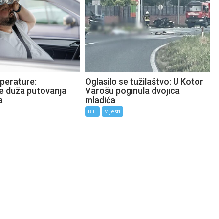
perature:
Oglasilo se tužilaštvo: U Kotor
te duža putovanja
Varošu poginula dvojica
a
mladića
BiH
Vijesti