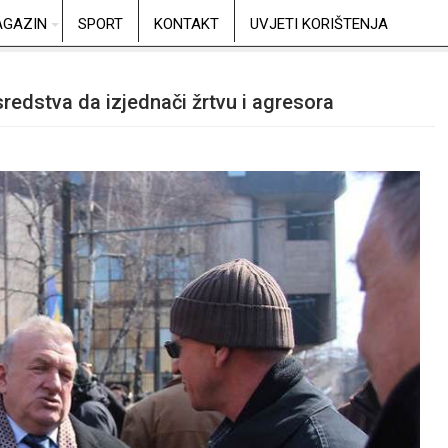
GAZIN
SPORT
KONTAKT
UVJETI KORIŠTENJA
sredstva da izjednači žrtvu i agresora