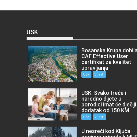
USK
Bosanska Krupa dobil
CAF Effective User
certifikat za kvalitet
upravljanja
USK
Vijesti
USK: Svako treće i
naredno dijete u
porodici imat će dječiji
dodatak od 150 KM
USK
Vijesti
U nesreći kod Ključa
poginuo pripadnik MU