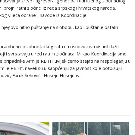
dnačavanja žrtve i agresora, genocida i udruženog zločinačkog
rojni ratni zločinci iz reda srpskog i hrvatskog naroda,
og vijeća obrane”, navode iz Koordinacije.
njegovo hitno puštanje na slobodu, kao i puštanje ostalih
brambeno-oslobodilačkog rata na osnovu instruisanih laži i
ji i svrstavaju u red ratnih zločinaca. Mi kao Koordinacija smo
pripadnike Armije RBiH i uvijek ćemo stajati na raspolaganju u
mije RBiH”, naveli su u saopćenju za javnost koje potpisuju
ović, Faruk Šehović i Husejn Husejnović.