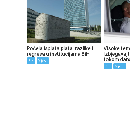
Počela isplata plata, razlike i
Visoke tem
regresa u institucijama BiH
Izbjegavaj
tokom dan
BiH
Vijesti
BiH
Vijesti