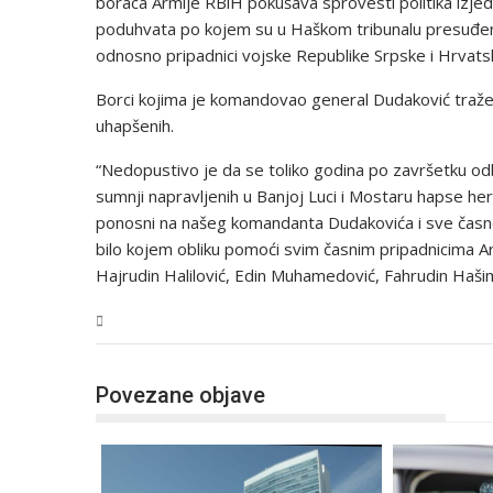
boraca Armije RBiH pokušava sprovesti politika izje
poduhvata po kojem su u Haškom tribunalu presuđeni b
odnosno pripadnici vojske Republike Srpske i Hrvatsk
Borci kojima je komandovao general Dudaković traže 
uhapšenih.
“Nedopustivo je da se toliko godina po završetku od
sumnji napravljenih u Banjoj Luci i Mostaru hapse hero
ponosni na našeg komandanta Dudakovića i sve časne 
bilo kojem obliku pomoći svim časnim pripadnicima Ar
Hajrudin Halilović, Edin Muhamedović, Fahrudin Hašim
BiH
Povezane objave