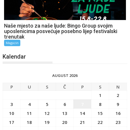
Naše mjesto za naše ljude: Bingo Group svojim
uposlenicima posvećuje posebno lijep festivalski
trenutak
Magazin
Kalendar
AUGUST 2026
P
U
S
Č
P
S
N
1
2
3
4
5
6
7
8
9
10
11
12
13
14
15
16
17
18
19
20
21
22
23