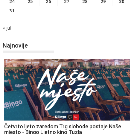
24
25
26
27
28
29
30
31
« jul
Najnovije
Četvrto ljeto zaredom Trg slobode postaje Naše
mjesto - Bingo Ljetno kino Tuzla