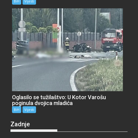
BiH
Vijesti
Oglasilo se tužilaštvo: U Kotor Varošu
poginula dvojica mladića
BiH
Vijesti
Zadnje