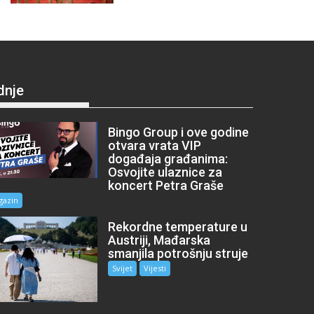
dnje
Bingo Group i ove godine
otvara vrata VIP
događaja građanima:
Osvojite ulaznice za
koncert Petra Graše
gazin
Rekordne temperature u
Austriji, Mađarska
smanjila potrošnju struje
Svijet
Vijesti