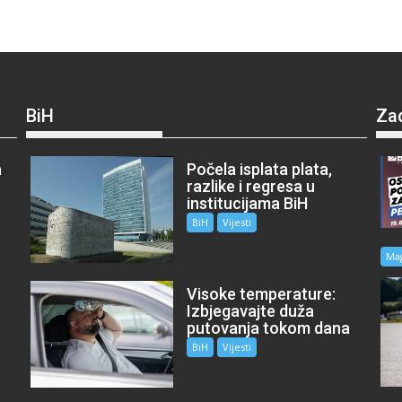
BiH
Za
a
Počela isplata plata,
razlike i regresa u
institucijama BiH
BiH
Vijesti
Ma
Visoke temperature:
Izbjegavajte duža
putovanja tokom dana
BiH
Vijesti