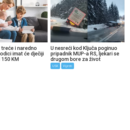
 treće i naredno
U nesreći kod Ključa poginuo
odici imat će dječiji
pripadnik MUP-a RS, ljekari se
d 150 KM
drugom bore za život
USK
Vijesti