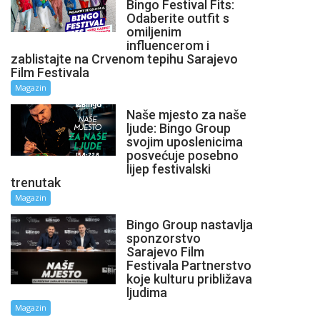
Bingo Festival Fits:
Odaberite outfit s
omiljenim
influencerom i
zablistajte na Crvenom tepihu Sarajevo
Film Festivala
Magazin
Naše mjesto za naše
ljude: Bingo Group
svojim uposlenicima
posvećuje posebno
lijep festivalski
trenutak
Magazin
Bingo Group nastavlja
sponzorstvo
Sarajevo Film
Festivala Partnerstvo
koje kulturu približava
ljudima
Magazin