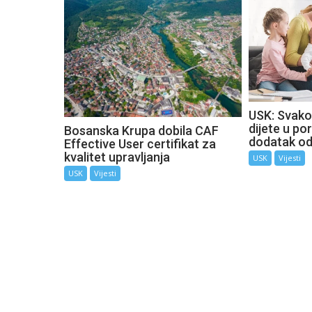
USK: Svako
dijete u por
Bosanska Krupa dobila CAF
dodatak o
Effective User certifikat za
kvalitet upravljanja
USK
Vijesti
USK
Vijesti