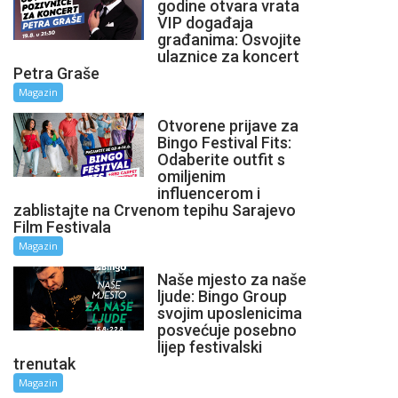
godine otvara vrata
VIP događaja
građanima: Osvojite
ulaznice za koncert
Petra Graše
Magazin
Otvorene prijave za
Bingo Festival Fits:
Odaberite outfit s
omiljenim
influencerom i
zablistajte na Crvenom tepihu Sarajevo
Film Festivala
Magazin
Naše mjesto za naše
ljude: Bingo Group
svojim uposlenicima
posvećuje posebno
lijep festivalski
trenutak
Magazin