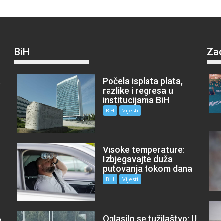
BiH
Za
a
Počela isplata plata,
razlike i regresa u
institucijama BiH
BiH
Vijesti
Visoke temperature:
Izbjegavajte duža
putovanja tokom dana
BiH
Vijesti
Oglasilo se tužilaštvo: U
P-