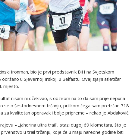
zinski Ironman, bio je prvi predstavnik BiH na Svjetskom
održano u Sjevernoj Irskoj, u Belfastu. Ovaj sjajni atletičar
4. mjesto.
ltat nisam ni očekivao, s obzirom na to da sam prije nepuna
lo se o šestodnevnom trčanju, prilikom čega sam pretrčao 718
 za kvalitetan oporavak i bolje pripreme – rekao je Abdaković.
jevu – „Jahorina ultra trail“, stazi dugoj 69 kilometara, što je
 prvenstvo u trail trčanju, koje će u maju naredne godine biti