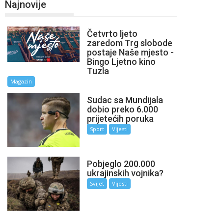
Najnovije
Četvrto ljeto
zaredom Trg slobode
postaje Naše mjesto -
Bingo Ljetno kino
Tuzla
Magazin
Sudac sa Mundijala
dobio preko 6.000
prijetećih poruka
Sport
Vijesti
Pobjeglo 200.000
ukrajinskih vojnika?
Svijet
Vijesti