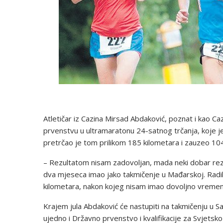
Atletičar iz Cazina Mirsad Abdaković, poznat i kao Ca
prvenstvu u ultramaratonu 24-satnog trčanja, koje je 
pretrčao je tom prilikom 185 kilometara i zauzeo 10
– Rezultatom nisam zadovoljan, mada neki dobar rezu
dva mjeseca imao jako takmičenje u Mađarskoj. Radi
kilometara, nakon kojeg nisam imao dovoljno vremena
Krajem jula Abdaković će nastupiti na takmičenju u Sara
ujedno i Državno prvenstvo i kvalifikacije za Svjetsko