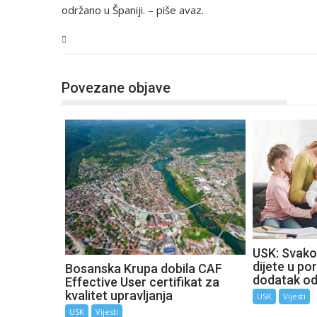
održano u Španiji. – piše avaz.
USK
Povezane objave
USK: Svako
dijete u por
Bosanska Krupa dobila CAF
dodatak o
Effective User certifikat za
kvalitet upravljanja
USK
Vijesti
USK
Vijesti