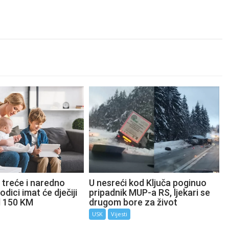
 treće i naredno
U nesreći kod Ključa poginuo
odici imat će dječiji
pripadnik MUP-a RS, ljekari se
d 150 KM
drugom bore za život
USK
Vijesti