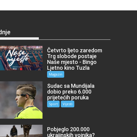
dnje
Četvrto ljeto zaredom
Trg slobode postaje
Naše mjesto - Bingo
Ljetno kino Tuzla
Magazin
Sudac sa Mundijala
dobio preko 6.000
prijetećih poruka
Sport
Vijesti
Pobjeglo 200.000
ukrajinskih vojnika?