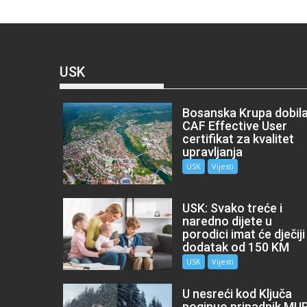
USK
Bosanska Krupa dobil
CAF Effective User
certifikat za kvalitet
upravljanja
USK
Vijesti
USK: Svako treće i
naredno dijete u
porodici imat će dječiji
dodatak od 150 KM
USK
Vijesti
U nesreći kod Ključa
poginuo pripadnik MU