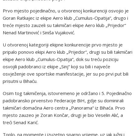
Prvo mjesto pojedinačno, u otvorenoj konkurenciji osvojio je
Goran Ratkajec iz ekipe Aero klub „Cumulus-Opatija“, drugo i
treće mjesto zauzeli su takmičari ekipe Aero klub „Prijedor“
Nenad Martinović i Siniša Vujaković.
U otvorenoj kategoriji ekipne konkurencije prvo mjesto je
pripalo ponovo ekipi Aero klub „Prijedor“, drugi su bili takmičari
ekipe Aero klub „Cumulus-Opatija“, dok su treću poziciju
osvojili padobranci iz ekipe „Sinj“ koji su bili i najveće
osvježenje ove sportske manifestacije, jer su po prvi put bili
prisutni u Bihaću.
Osim tog takmičenja, istovremeno je održano i 5. Pojedinačno
padobransko prvenstvo Federacije BiH, gdje su dominirali
takmičari domaćina Aero centra „Panorama“ iz Bihaća. Prvo
mjesto zauzeo je Zoran Končar, drugi je bio Veselin Alić, a
treći Senad Karić.
Toplo, na momente i izuzetno sparno vrijeme, uz jak južni i