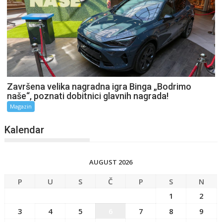
Završena velika nagradna igra Binga „Bodrimo
naše“, poznati dobitnici glavnih nagrada!
Magazin
Kalendar
AUGUST 2026
P
U
S
Č
P
S
N
1
2
3
4
5
6
7
8
9