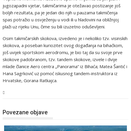
jugozapadni vjetar, takmičarima je otežavao postizanje još
boljih rezultata, pa je jedan dio njih u pauzama takmičenja
spas potražio u osvježenju u vodi ili u hladovini na obližnjoj
plaži uz rijeku Unu, čime su bili izuzetno oduševljeni.
Osim takmičarskih skokova, izvedeno je i nekoliko tzv. visinskih
skokova, a poseban kuriozitet ovog događanja na bihaćkom,
još uvijek sportskom aerodromu, je bio taj da su svoje prve
skokove padobranom, tzv. tandem skokove, izvele i dvije
mlade članice Aero centra „Panorama“ iz Bihaća; Matea Šantić i
Hana Sagrković uz pomoć iskusnog tandem-instruktora iz
Hrvatske, Gorana Ratkajca.
USK
Povezane objave