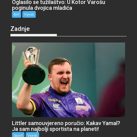
Oglasilo se tužilaštvo: U Kotor Varošu
poginula dvojica mladića
BiH
Vijesti
Zadnje
Littler samouvjereno poručio: Kakav Yamal?
Ja sam najbolji sportista na planeti!
Sport
Vijesti