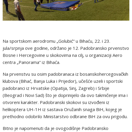
Na sportskom aerodromu „Golubić“ u Bihaću, 22. i 23.
jula/srpnja ove godine, održano je 12. Padobransko prvenstvo
Bosne i Hercegovine u skokovima na cilj, u organizaciji Aero
centra „Panorama“ iz Bihaća.
Na prvenstvu su osim padobranaca iz bosanskohercegovačkih
klubova (Bihać, Banja Luka i Prijedor), učešće uzeli i sportski
padobranci iz Hrvatske (Opatija, Sinj, Zagreb) i Srbije
(Beograd i Novi Sad) što je doprinijelo da ovo takmičenje ima i
otvoreni karakter. Padobranski skokovi su izvođeni iz
helikoptera UH-1H iz sastava Oružanih snaga BiH, kojeg je
prethodno odobrilo Ministarstvo odbrane BiH za ovu prigodu.
Bitno je napomenuti da je ovogodišnje Padobransko