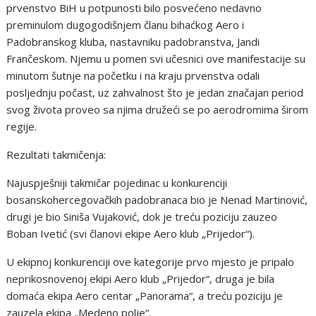
prvenstvo BiH u potpunosti bilo posvećeno nedavno
preminulom dugogodišnjem članu bihaćkog Aero i
Padobranskog kluba, nastavniku padobranstva, Jandi
Frančeskom. Njemu u pomen svi učesnici ove manifestacije su
minutom šutnje na početku i na kraju prvenstva odali
posljednju počast, uz zahvalnost što je jedan značajan period
svog života proveo sa njima družeći se po aerodromima širom
regije.
Rezultati takmičenja:
Najuspješniji takmičar pojedinac u konkurenciji
bosanskohercegovačkih padobranaca bio je Nenad Martinović,
drugi je bio Siniša Vujaković, dok je treću poziciju zauzeo
Boban Ivetić (svi članovi ekipe Aero klub „Prijedor“).
U ekipnoj konkurenciji ove kategorije prvo mjesto je pripalo
neprikosnovenoj ekipi Aero klub „Prijedor“, druga je bila
domaća ekipa Aero centar „Panorama“, a treću poziciju je
zauzela ekipa „Medeno polje“.