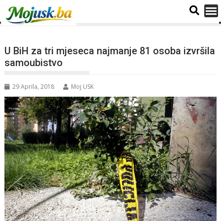
U BiH za tri mjeseca najmanje 81 osoba izvršila
samoubistvo
29 Aprila, 2018
Moj USK