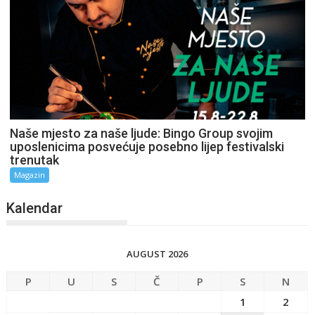
Naše mjesto za naše ljude: Bingo Group svojim
uposlenicima posvećuje posebno lijep festivalski
trenutak
Magazin
Kalendar
AUGUST 2026
P
U
S
Č
P
S
N
1
2