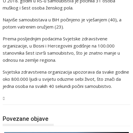
U 2018. godini u RS-u samoubistva je počinila 31 osoba
muškog i šest osoba ženskog pola.
Najviše samoubistava u BiH počinjeno je vješanjem (40), a
potom vatrenim oružjem (23).
Prema posljednjim podacima Svjetske zdravstvene
organizacije, u Bosni i Hercegovini godišnje na 100.000
stanovnika šest izvrši samoubistvo, što je znatno manje u
odnosu na zemlje regiona.
Svjetska zdravstvena organizacija upozorava da svake godine
oko 800.000 ljudi u svijetu oduzme sebi život, što znači da
jedna osoba na svakih 40 sekundi počini samoubistvo.
BiH
Povezane objave