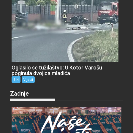
Oglasilo se tužilaštvo: U Kotor Varošu
poginula dvojica mladića
BiH
Vijesti
Zadnje