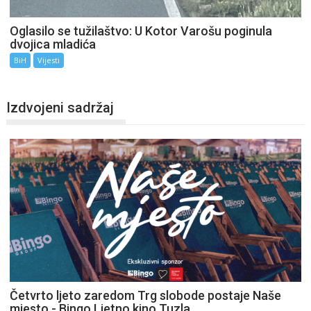
Oglasilo se tužilaštvo: U Kotor Varošu poginula
dvojica mladića
BiH
Vijesti
Izdvojeni sadržaj
Četvrto ljeto zaredom Trg slobode postaje Naše
mjesto - Bingo Ljetno kino Tuzla