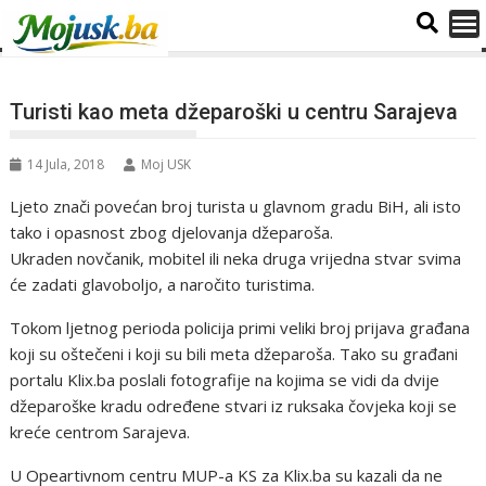
Turisti kao meta džeparoški u centru Sarajeva
14 Jula, 2018
Moj USK
Ljeto znači povećan broj turista u glavnom gradu BiH, ali isto
tako i opasnost zbog djelovanja džeparoša.
Ukraden novčanik, mobitel ili neka druga vrijedna stvar svima
će zadati glavoboljo, a naročito turistima.
Tokom ljetnog perioda policija primi veliki broj prijava građana
koji su oštečeni i koji su bili meta džeparoša. Tako su građani
portalu Klix.ba poslali fotografije na kojima se vidi da dvije
džeparoške kradu određene stvari iz ruksaka čovjeka koji se
kreće centrom Sarajeva.
U Opeartivnom centru MUP-a KS za Klix.ba su kazali da ne