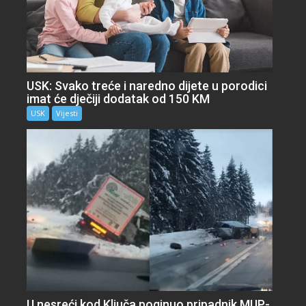
USK: Svako treće i naredno dijete u porodici
imat će dječiji dodatak od 150 KM
USK
Vijesti
U nesreći kod Ključa poginuo pripadnik MUP-