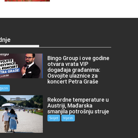
dnje
Bingo Group i ove godine
otvara vrata VIP
događaja građanima:
Osvojite ulaznice za
koncert Petra Graše
gazin
Rekordne temperature u
Austriji, Mađarska
smanjila potrošnju struje
Svijet
Vijesti