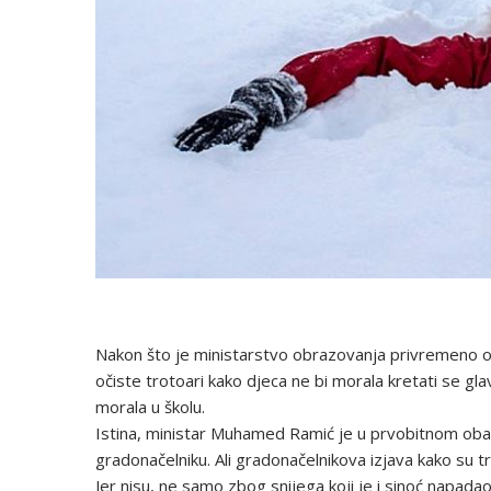
Nakon što je ministarstvo obrazovanja privremeno o
očiste trotoari kako djeca ne bi morala kretati se g
morala u školu.
Istina, ministar Muhamed Ramić je u prvobitnom oba
gradonačelniku. Ali gradonačelnikova izjava kako su tr
Jer nisu, ne samo zbog snijega koji je i sinoć napadao, 