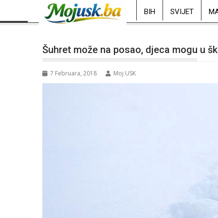
BIH
SVIJET
MA
Šuhret može na posao, djeca mogu u šk
7 Februara, 2018
Moj USK