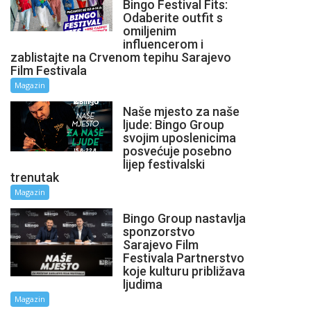
Bingo Festival Fits:
Odaberite outfit s
omiljenim
influencerom i
zablistajte na Crvenom tepihu Sarajevo
Film Festivala
Magazin
Naše mjesto za naše
ljude: Bingo Group
svojim uposlenicima
posvećuje posebno
lijep festivalski
trenutak
Magazin
Bingo Group nastavlja
sponzorstvo
Sarajevo Film
Festivala Partnerstvo
koje kulturu približava
ljudima
Magazin