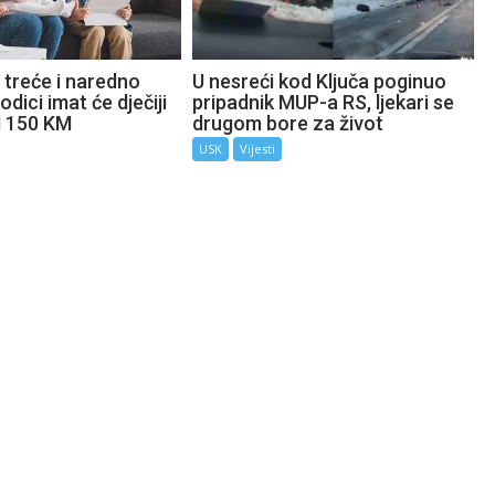
 treće i naredno
U nesreći kod Ključa poginuo
odici imat će dječiji
pripadnik MUP-a RS, ljekari se
d 150 KM
drugom bore za život
USK
Vijesti