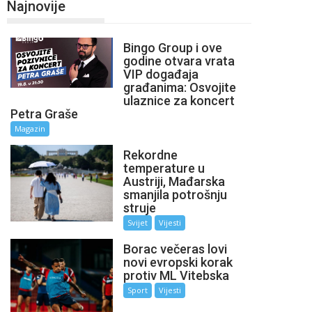
Najnovije
Bingo Group i ove
godine otvara vrata
VIP događaja
građanima: Osvojite
ulaznice za koncert
Petra Graše
Magazin
Rekordne
temperature u
Austriji, Mađarska
smanjila potrošnju
struje
Svijet
Vijesti
Borac večeras lovi
novi evropski korak
protiv ML Vitebska
Sport
Vijesti