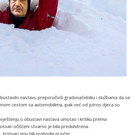
bustavilo nastavu preporučivši gradonačelniku i službama da se
lavnom cestom sa automobilima, ipak već od jutros djeca su
vještenju o obustavi nastava umotao i kritiku prema
otoari očišćeni stvarno je bila preduhitrena.
trotoari nisu bili prohodni ni jučer.