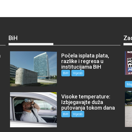
BiH
Za
a
Počela isplata plata,
razlike i regresa u
institucijama BiH
BiH
Vijesti
Ma
Visoke temperature:
Izbjegavajte duža
putovanja tokom dana
BiH
Vijesti