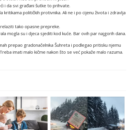
 i da svi građani šutke to prihvate.
kritikama političkih protivnika. Ali ne i po cijenu života i zdravlja
relaziti tako opasne prepreke.
 vala mogla su i djeca sjediti kod kuće. Bar ovih par najgorih dana.
mah prepao gradonačelnika Šuhreta i podlegao pritisku njemu
 Treba imati malo kičme nakon što se već pokaže malo razuma.