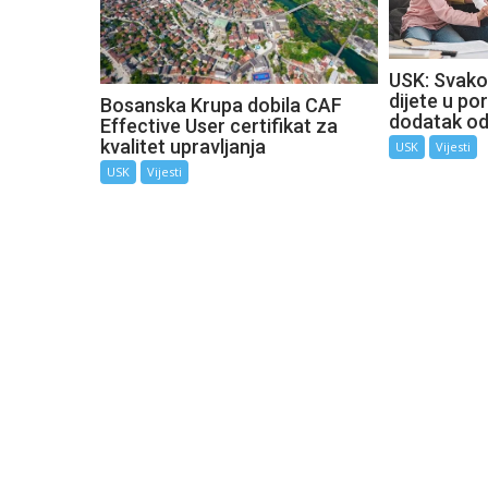
USK: Svako
dijete u por
Bosanska Krupa dobila CAF
dodatak o
Effective User certifikat za
kvalitet upravljanja
USK
Vijesti
USK
Vijesti