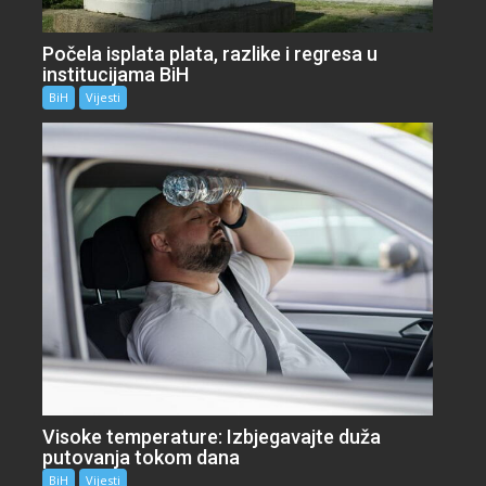
Počela isplata plata, razlike i regresa u
institucijama BiH
BiH
Vijesti
Visoke temperature: Izbjegavajte duža
putovanja tokom dana
BiH
Vijesti