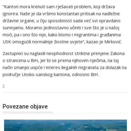
“Kanton mora krenuti sam rješavati problem, koji država
ignorira. Naše je da vršimo konstantan pritisak na nadležne
državne organe, u čiju sposobnost sada već svi opravdano
sumnjamo. Moramo jednostavno učiniti i sve što je u našoj
moći, pa i ono što nije, kako bismo i migrantima i građanima
USK omogućili normalnije životne uvjete”, kazao je Mirković.
Zastupnici su naglasili neophodnost striktne primjene Zakona
o strancima u BiH, jer bi se prema njihovim riječima, na taj
način smanjio uopće i interes ilegalnih migranata za dolazak na
područje Unsko-sanskog kantona, odnosno BiH.
USK
Povezane objave