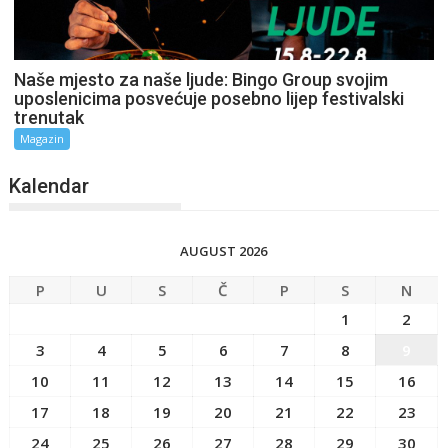
Naše mjesto za naše ljude: Bingo Group svojim
uposlenicima posvećuje posebno lijep festivalski
trenutak
Magazin
Kalendar
AUGUST 2026
P
U
S
Č
P
S
N
1
2
3
4
5
6
7
8
9
10
11
12
13
14
15
16
17
18
19
20
21
22
23
24
25
26
27
28
29
30