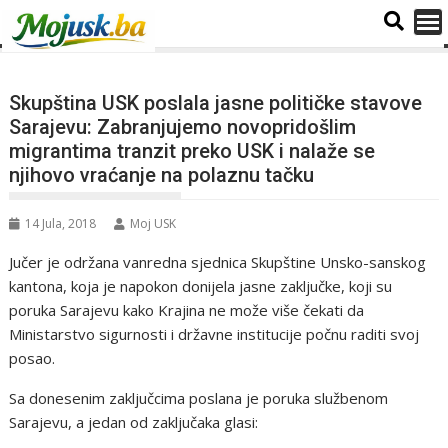
Skupština USK poslala jasne političke stavove
Sarajevu: Zabranjujemo novopridošlim
migrantima tranzit preko USK i nalaže se
njihovo vraćanje na polaznu tačku
14 Jula, 2018
Moj USK
Jučer je održana vanredna sjednica Skupštine Unsko-sanskog
kantona, koja je napokon donijela jasne zaključke, koji su
poruka Sarajevu kako Krajina ne može više čekati da
Ministarstvo sigurnosti i državne institucije počnu raditi svoj
posao.
Sa donesenim zaključcima poslana je poruka službenom
Sarajevu, a jedan od zaključaka glasi: