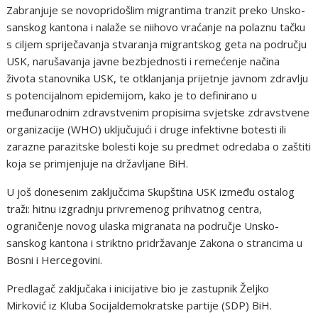
Zabranjuje se novopridošlim migrantima tranzit preko Unsko-
sanskog kantona i nalaže se niihovo vraćanje na polaznu tačku
s ciljem spriječavanja stvaranja migrantskog geta na području
USK, narušavanja javne bezbjednosti i remećenje načina
života stanovnika USK, te otklanjanja prijetnje javnom zdravlju
s potencijalnom epidemijom, kako je to definirano u
međunarodnim zdravstvenim propisima svjetske zdravstvene
organizacije (WHO) uključujući i druge infektivne botesti ili
zarazne parazitske bolesti koje su predmet odredaba o zaštiti
koja se primjenjuje na državljane BiH.
U još donesenim zaključcima Skupština USK između ostalog
traži: hitnu izgradnju privremenog prihvatnog centra,
ograničenje novog ulaska migranata na područje Unsko-
sanskog kantona i striktno pridržavanje Zakona o strancima u
Bosni i Hercegovini.
Predlagač zaključaka i inicijative bio je zastupnik Željko
Mirković iz Kluba Socijaldemokratske partije (SDP) BiH.