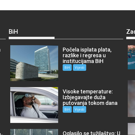
BiH
Za
a
Počela isplata plata,
razlike i regresa u
institucijama BiH
BiH
Vijesti
Visoke temperature:
Izbjegavajte duža
putovanja tokom dana
BiH
Vijesti
Oglasilo se tužilaštvo: U
P-