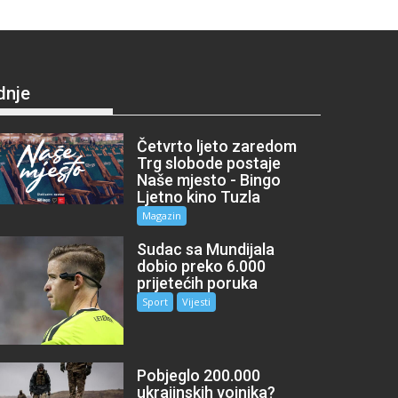
dnje
Četvrto ljeto zaredom
Trg slobode postaje
Naše mjesto - Bingo
Ljetno kino Tuzla
Magazin
Sudac sa Mundijala
dobio preko 6.000
prijetećih poruka
Sport
Vijesti
Pobjeglo 200.000
ukrajinskih vojnika?