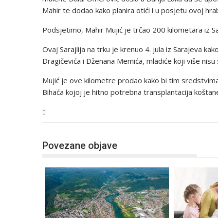
Mahir te dodao kako planira otići i u posjetu ovoj hra
Podsjetimo, Mahir Mujić je trčao 200 kilometara iz S
Ovaj Sarajlija na trku je krenuo 4. jula iz Sarajeva ka
Dragičevića i Dženana Memića, mladiće koji više nisu s
Mujić je ove kilometre prodao kako bi tim sredstvim
Bihaća kojoj je hitno potrebna transplantacija koštane
USK
Povezane objave