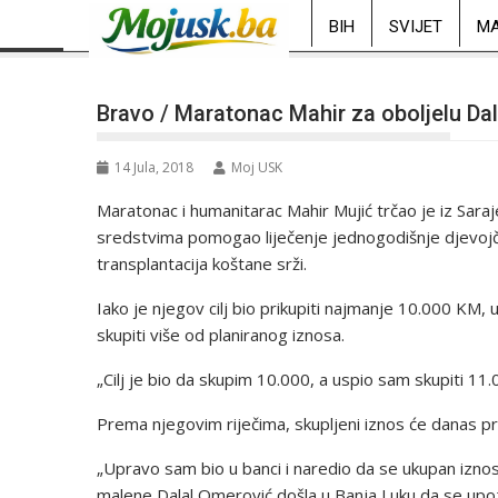
BIH
SVIJET
MA
Bravo / Maratonac Mahir za oboljelu Dal
14 Jula, 2018
Moj USK
Maratonac i humanitarac Mahir Mujić trčao je iz Sara
sredstvima pomogao liječenje jednogodišnje djevojči
transplantacija koštane srži.
Iako je njegov cilj bio prikupiti najmanje 10.000 KM,
skupiti više od planiranog iznosa.
„Cilj je bio da skupim 10.000, a uspio sam skupiti 11.
Prema njegovim riječima, skupljeni iznos će danas pr
„Upravo sam bio u banci i naredio da se ukupan iznos
malene Dalal Omerović došla u Banja Luku da se upoz