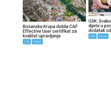
USK: Svako
dijete u por
Bosanska Krupa dobila CAF
dodatak o
Effective User certifikat za
kvalitet upravljanja
USK
Vijesti
USK
Vijesti