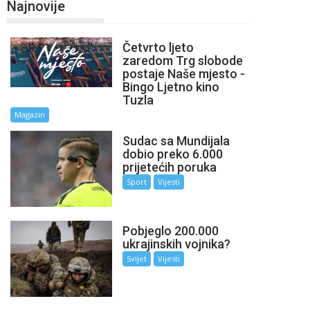
Najnovije
Četvrto ljeto
zaredom Trg slobode
postaje Naše mjesto -
Bingo Ljetno kino
Tuzla
Magazin
Sudac sa Mundijala
dobio preko 6.000
prijetećih poruka
Sport
Vijesti
Pobjeglo 200.000
ukrajinskih vojnika?
Svijet
Vijesti