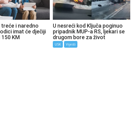
 treće i naredno
U nesreći kod Ključa poginuo
odici imat će dječiji
pripadnik MUP-a RS, ljekari se
d 150 KM
drugom bore za život
USK
Vijesti