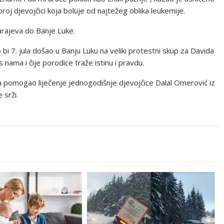
broj djevojčici koja boluje od najtežeg oblika leukemije.
arajeva do Banje Luke.
ko bi 7. jula došao u Banju Luku na veliki protestni skup za Davida
 nama i čije porodice traže istinu i pravdu.
a pomogao liječenje jednogodišnje djevojčice Dalal Omerović iz
 srži.