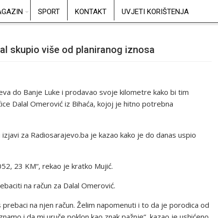
GAZIN
SPORT
KONTAKT
UVJETI KORIŠTENJA
al skupio više od planiranog iznosa
jeva do Banje Luke i prodavao svoje kilometre kako bi tim
ce Dalal Omerović iz Bihaća, kojoj je hitno potrebna
 u izjavi za Radiosarajevo.ba je kazao kako je do danas uspio
052, 23 KM“, rekao je kratko Mujić.
ebaciti na račun za Dalal Omerović.
 prebaci na njen račun. Želim napomenuti i to da je porodica od
namo i da mi uruče poklon kao znak pažnje“, kazao je ushićeno