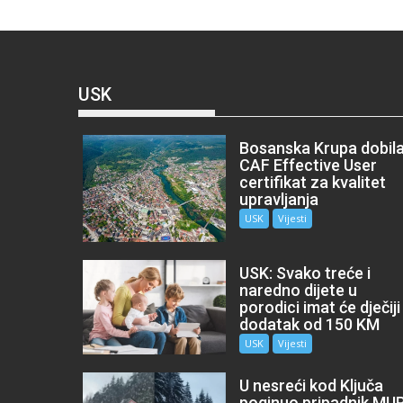
USK
Bosanska Krupa dobil
CAF Effective User
certifikat za kvalitet
upravljanja
USK
Vijesti
USK: Svako treće i
naredno dijete u
porodici imat će dječiji
dodatak od 150 KM
USK
Vijesti
U nesreći kod Ključa
poginuo pripadnik MU