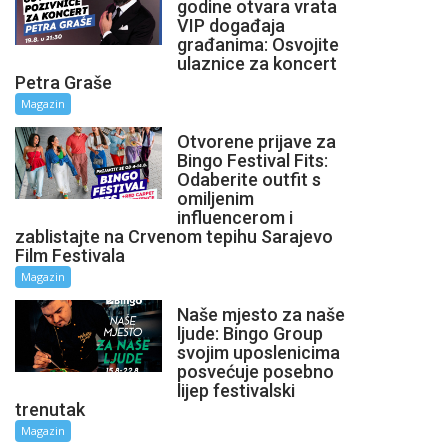
godine otvara vrata
VIP događaja
građanima: Osvojite
ulaznice za koncert
Petra Graše
Magazin
Otvorene prijave za
Bingo Festival Fits:
Odaberite outfit s
omiljenim
influencerom i
zablistajte na Crvenom tepihu Sarajevo
Film Festivala
Magazin
Naše mjesto za naše
ljude: Bingo Group
svojim uposlenicima
posvećuje posebno
lijep festivalski
trenutak
Magazin