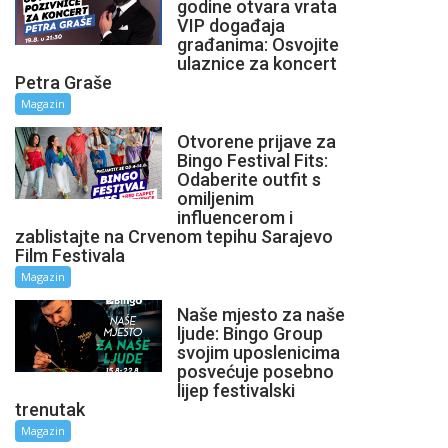
godine otvara vrata
VIP događaja
građanima: Osvojite
ulaznice za koncert
Petra Graše
Magazin
Otvorene prijave za
Bingo Festival Fits:
Odaberite outfit s
omiljenim
influencerom i
zablistajte na Crvenom tepihu Sarajevo
Film Festivala
Magazin
Naše mjesto za naše
ljude: Bingo Group
svojim uposlenicima
posvećuje posebno
lijep festivalski
trenutak
Magazin