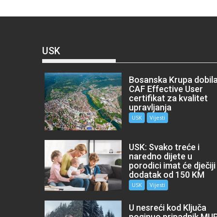
USK
Bosanska Krupa dobil
CAF Effective User
certifikat za kvalitet
upravljanja
USK
Vijesti
USK: Svako treće i
naredno dijete u
porodici imat će dječiji
dodatak od 150 KM
USK
Vijesti
U nesreći kod Ključa
poginuo pripadnik MU