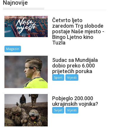
Najnovije
Četvrto ljeto
zaredom Trg slobode
postaje Naše mjesto -
Bingo Ljetno kino
Tuzla
Magazin
Sudac sa Mundijala
dobio preko 6.000
prijetećih poruka
Sport
Vijesti
Pobjeglo 200.000
ukrajinskih vojnika?
Svijet
Vijesti