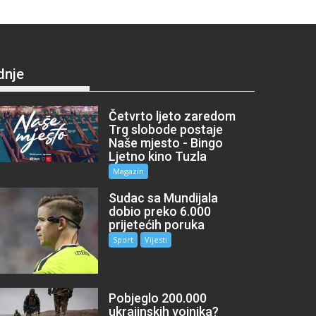
dnje
Četvrto ljeto zaredom
Trg slobode postaje
Naše mjesto - Bingo
Ljetno kino Tuzla
Magazin
Sudac sa Mundijala
dobio preko 6.000
prijetećih poruka
Sport
Vijesti
Pobjeglo 200.000
ukrajinskih vojnika?