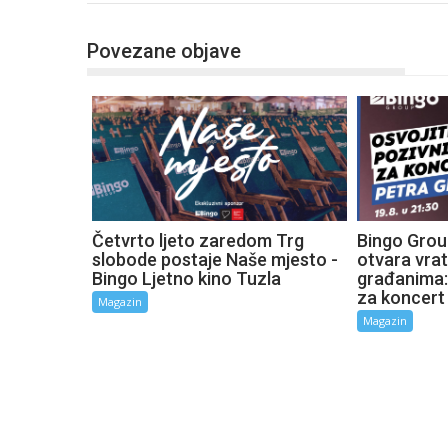
Povezane objave
Četvrto ljeto zaredom Trg
Bingo Grou
slobode postaje Naše mjesto -
otvara vra
Bingo Ljetno kino Tuzla
građanima:
za koncert
Magazin
Magazin