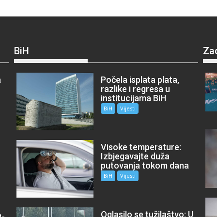
BiH
Za
a
Počela isplata plata,
razlike i regresa u
institucijama BiH
BiH
Vijesti
Visoke temperature:
Izbjegavajte duža
putovanja tokom dana
BiH
Vijesti
Oglasilo se tužilaštvo: U
P-