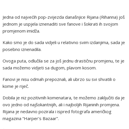
Jedna od najvećih pop-zvijezda današnjice Rijana (Rihanna) još
jednom je uspjela iznenaditi sve fanove i šokirati ih svojom
promjenom imidža.
Kako smo je do sada vidjeli u relativno svim izdanjima, sada je
posebno iznenadila.
Ovoga puta, odlučila se za još jednu drastičnu promjenu, te je
sada možemo vidjeti sa dugom, plavom kosom.
Fanovi je nisu odmah prepoznali, ali ubrzo su svi shvatili o
kome je riječ.
Dobila je niz pozitivnih komenatara, te možemo zaključiti da je
ovo jedno od najšokantnijih, ali i najboljih Rijaninih promjena.
Rijana je nedavno pozirala i ispred fotografa američkog
magazina “Harper's Bazaar”.