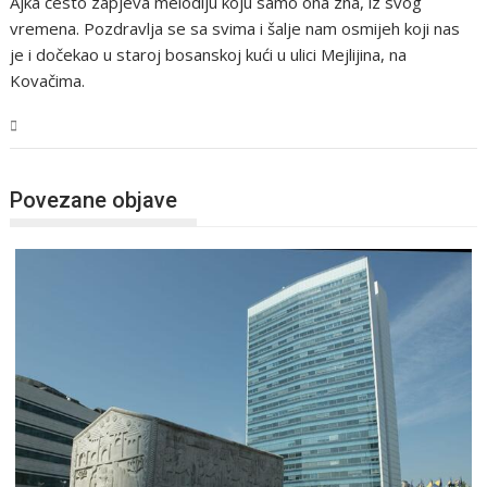
Ajka često zapjeva melodiju koju samo ona zna, iz svog
vremena. Pozdravlja se sa svima i šalje nam osmijeh koji nas
je i dočekao u staroj bosanskoj kući u ulici Mejlijina, na
Kovačima.
BiH
Povezane objave