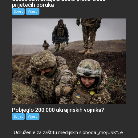
prijetećih poruka
Sport
Vijesti
Pobjeglo 200.000 ukrajinskih vojnika?
Svijet
Vijesti
Udruženje za zaštitu medijskih sloboda „mojUSK“, e-