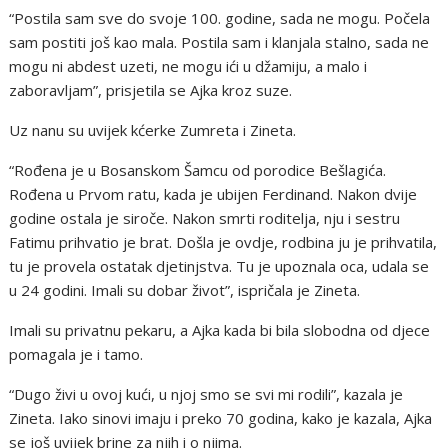
“Postila sam sve do svoje 100. godine, sada ne mogu. Počela
sam postiti još kao mala. Postila sam i klanjala stalno, sada ne
mogu ni abdest uzeti, ne mogu ići u džamiju, a malo i
zaboravljam”, prisjetila se Ajka kroz suze.
Uz nanu su uvijek kćerke Zumreta i Zineta.
“Rođena je u Bosanskom Šamcu od porodice Bešlagića.
Rođena u Prvom ratu, kada je ubijen Ferdinand. Nakon dvije
godine ostala je siroče. Nakon smrti roditelja, nju i sestru
Fatimu prihvatio je brat. Došla je ovdje, rodbina ju je prihvatila,
tu je provela ostatak djetinjstva. Tu je upoznala oca, udala se
u 24 godini. Imali su dobar život”, ispričala je Zineta.
Imali su privatnu pekaru, a Ajka kada bi bila slobodna od djece
pomagala je i tamo.
“Dugo živi u ovoj kući, u njoj smo se svi mi rodili”, kazala je
Zineta. Iako sinovi imaju i preko 70 godina, kako je kazala, Ajka
se još uvijek brine za njih i o njima.