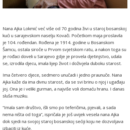
Nana Ajka Lokmić već više od 70 godina živi u staroj bosanskoj
kući u sarajevskom naselju Kovači. Početkom maja proslavila
je 104. rođendan. Rođena je 1914. godine u Bosanskom
Šamcu, ostala siroče u Prvom svjetskom ratu, a nakon toga su
je rođaci doveli u Sarajevo gdje je provela djetinjstvo, udala
se, izrodila djecu, imala lijep život i doživjela duboku starost.
Ima četvero djece, sedmero unučadi i jedno praunuče. Nana
Ajka kaže da ima divnu starost, da se svi brinu o njoj i ugađaju
joj. Ona je i veliki gurman, a najviše voli domaću hranu. I danas
sluša muziku.
“Imala sam društvo, išli smo po teferičima, pjevali, a sada
nema ništa od toga”, ispričala je još uvijek vesela nana Ajka
dok sjedi na svojoj staroj bosanskoj sećiji koju ne dozvoljava
izbaciti iz kuće.