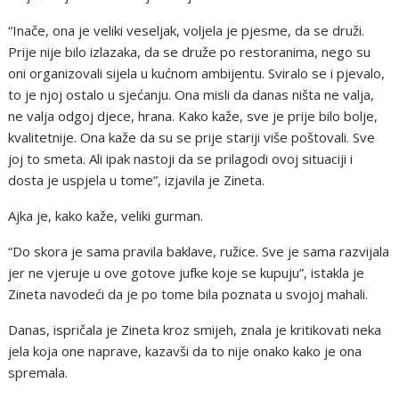
“Inače, ona je veliki veseljak, voljela je pjesme, da se druži.
Prije nije bilo izlazaka, da se druže po restoranima, nego su
oni organizovali sijela u kućnom ambijentu. Sviralo se i pjevalo,
to je njoj ostalo u sjećanju. Ona misli da danas ništa ne valja,
ne valja odgoj djece, hrana. Kako kaže, sve je prije bilo bolje,
kvalitetnije. Ona kaže da su se prije stariji više poštovali. Sve
joj to smeta. Ali ipak nastoji da se prilagodi ovoj situaciji i
dosta je uspjela u tome”, izjavila je Zineta.
Ajka je, kako kaže, veliki gurman.
“Do skora je sama pravila baklave, ružice. Sve je sama razvijala
jer ne vjeruje u ove gotove jufke koje se kupuju”, istakla je
Zineta navodeći da je po tome bila poznata u svojoj mahali.
Danas, ispričala je Zineta kroz smijeh, znala je kritikovati neka
jela koja one naprave, kazavši da to nije onako kako je ona
spremala.