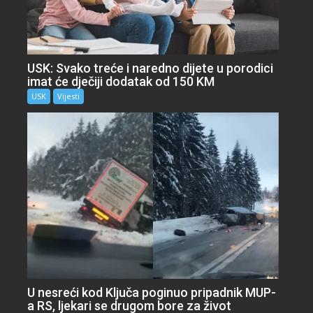
USK: Svako treće i naredno dijete u porodici
imat će dječiji dodatak od 150 KM
USK
Vijesti
U nesreći kod Ključa poginuo pripadnik MUP-
a RS, ljekari se drugom bore za život