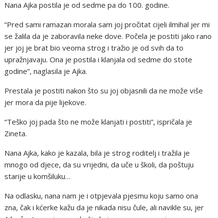
Nana Ajka postila je od sedme pa do 100. godine.
“Pred sami ramazan morala sam joj pročitat cijeli ilmihal jer mi
se žalila da je zaboravila neke dove. Počela je postiti jako rano
jer joj je brat bio veoma strog i tražio je od svih da to
upražnjavaju. Ona je postila i klanjala od sedme do stote
godine”, naglasila je Ajka.
Prestala je postiti nakon što su joj objasnili da ne može više
jer mora da pije lijekove.
“Teško joj pada što ne može klanjati i postiti”, ispričala je
Zineta.
Nana Ajka, kako je kazala, bila je strog roditelj i tražila je
mnogo od djece, da su vrijedni, da uče u školi, da poštuju
starije u komšiluku…
Na odlasku, nana nam je i otpjevala pjesmu koju samo ona
zna, čak i kćerke kažu da je nikada nisu čule, ali navikle su, jer