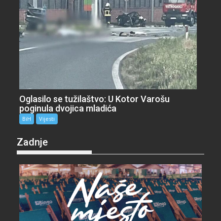
Oglasilo se tužilaštvo: U Kotor Varošu
poginula dvojica mladića
BiH
Vijesti
Zadnje