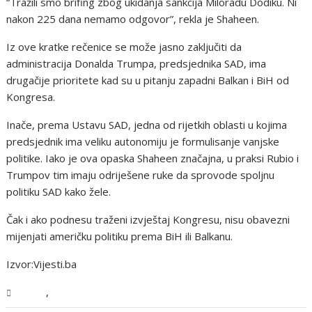
“Tražili smo brifing zbog ukidanja sankcija Miloradu Dodiku. Ni
nakon 225 dana nemamo odgovor”, rekla je Shaheen.
Iz ove kratke rečenice se može jasno zaključiti da
administracija Donalda Trumpa, predsjednika SAD, ima
drugačije prioritete kad su u pitanju zapadni Balkan i BiH od
Kongresa.
Inače, prema Ustavu SAD, jedna od rijetkih oblasti u kojima
predsjednik ima veliku autonomiju je formulisanje vanjske
politike. Iako je ova opaska Shaheen značajna, u praksi Rubio i
Trumpov tim imaju odriješene ruke da sprovode spoljnu
politiku SAD kako žele.
Čak i ako podnesu traženi izvještaj Kongresu, nisu obavezni
mijenjati američku politiku prema BiH ili Balkanu.
Izvor:Vijesti.ba
,
Svijet
Vijesti