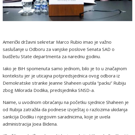
Američki državni sekretar Marco Rubio imao je važno
saslušanje u Odboru za vanjske poslove Senata SAD o
budžetu State departmenta za narednu godinu.
Iako je BiH spomenuta samo jednom, bilo je to u značajnom
kontekstu jer je uticajna potpredsjednica ovog odbora iz
Demokratske stranke Jeanne Shaheen uputila “packu” Rubiju
zbog Milorada Dodika, predsjednika SNSD-a.
Naime, u uvodnom obraćanju na početku sjednice Shaheen je
od Rubija zatražila da podnese izvještaj o razlozima ukidanja
sankcija Dodiku i njegovim saradnicima, koje je uvela
administracija Joea Bidena.