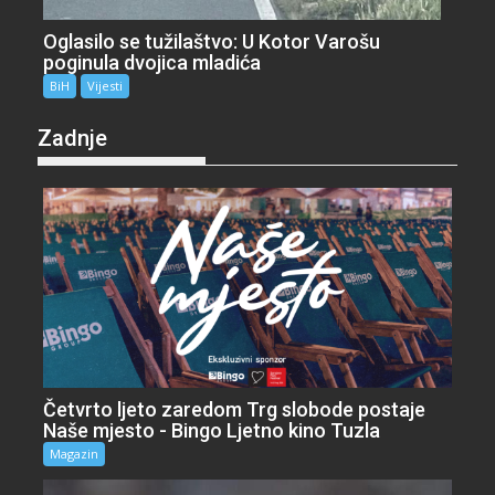
Oglasilo se tužilaštvo: U Kotor Varošu
poginula dvojica mladića
BiH
Vijesti
Zadnje
Četvrto ljeto zaredom Trg slobode postaje
Naše mjesto - Bingo Ljetno kino Tuzla
Magazin