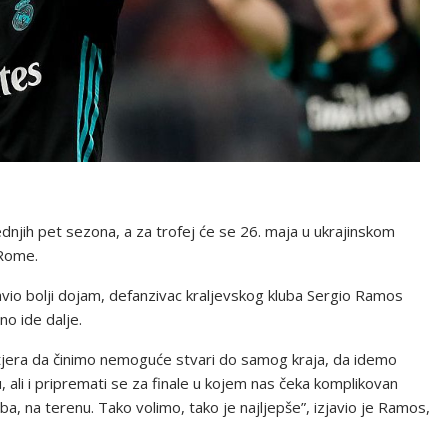
jednjih pet sezona, a za trofej će se 26. maja u ukrajinskom
 Rome.
avio bolji dojam, defanzivac kraljevskog kluba Sergio Ramos
o ide dalje.
nas tjera da činimo nemoguće stvari do samog kraja, da idemo
 ali i pripremati se za finale u kojem nas čeka komplikovan
ba, na terenu. Tako volimo, tako je najljepše”, izjavio je Ramos,