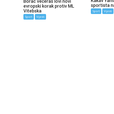
Kakav Yama
Borac večeras lovi novi
sportista n
evropski korak protiv ML
Vitebska
Sport
Vijesti
Sport
Vijesti