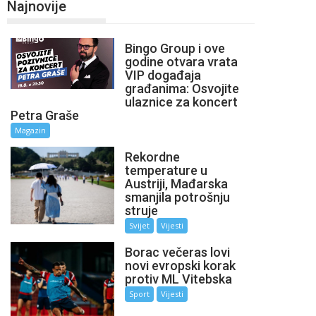
Najnovije
Bingo Group i ove
godine otvara vrata
VIP događaja
građanima: Osvojite
ulaznice za koncert
Petra Graše
Magazin
Rekordne
temperature u
Austriji, Mađarska
smanjila potrošnju
struje
Svijet
Vijesti
Borac večeras lovi
novi evropski korak
protiv ML Vitebska
Sport
Vijesti