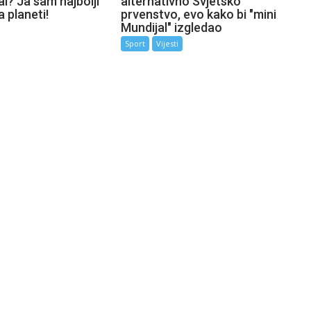
l? Ja sam najbolji
alternativno Svjetsko
a planeti!
prvenstvo, evo kako bi "mini
Mundijal" izgledao
Sport
Vijesti