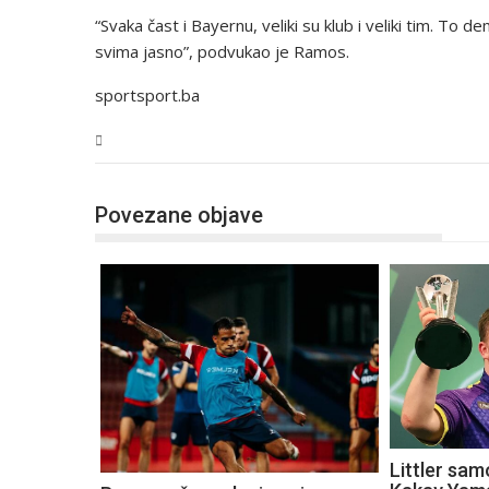
“Svaka čast i Bayernu, veliki su klub i veliki tim. To d
svima jasno”, podvukao je Ramos.
sportsport.ba
Sport
Povezane objave
Littler sam