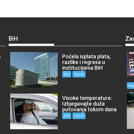
BiH
Za
a
Počela isplata plata,
razlike i regresa u
institucijama BiH
BiH
Vijesti
Ma
Visoke temperature:
Izbjegavajte duža
putovanja tokom dana
BiH
Vijesti