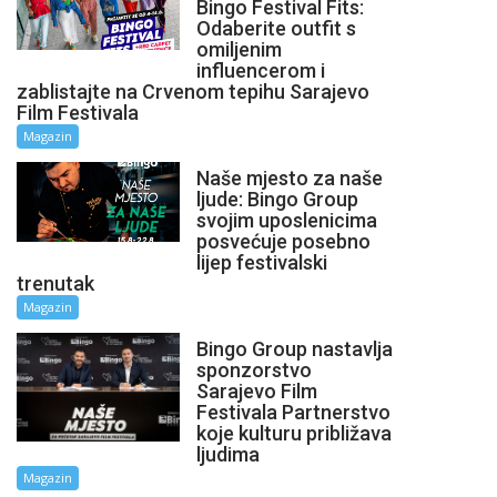
Bingo Festival Fits:
Odaberite outfit s
omiljenim
influencerom i
zablistajte na Crvenom tepihu Sarajevo
Film Festivala
Magazin
Naše mjesto za naše
ljude: Bingo Group
svojim uposlenicima
posvećuje posebno
lijep festivalski
trenutak
Magazin
Bingo Group nastavlja
sponzorstvo
Sarajevo Film
Festivala Partnerstvo
koje kulturu približava
ljudima
Magazin