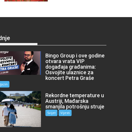
dnje
Bingo Group i ove godine
otvara vrata VIP
događaja građanima:
Osvojite ulaznice za
koncert Petra Graše
gazin
Rekordne temperature u
Austriji, Mađarska
smanjila potrošnju struje
Svijet
Vijesti