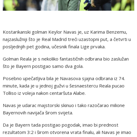
Kostarikanski golman Keylor Navas je, uz Karima Benzemu,
najzaslužniji što je Real Madrid treći uzastopni put, a četvrti u
posljednjih pet godina, učesnik finala Lige prvaka.
Golman Reala je s nekoliko fantastičnih odbrana bio zaslužan
što je Bayern postigao samo dva gola.
Posebno upečatljiva bila je Navasova sjajna odbrana iz 74.
minute, kada je u jednoj gužvi u šesnaestercu Reala pucao
Tolliso iz voleja nakon centaršuta Alabe.
Navas je udarac majstorski skinuo i tako razočarao milione
Bayernovih navijača širom svijeta.
Da je Bayern tada postigao pogodak, imao bi prednost
rezultatom 3:2 i širom otvorena vrata finalu, ali Navas je imao