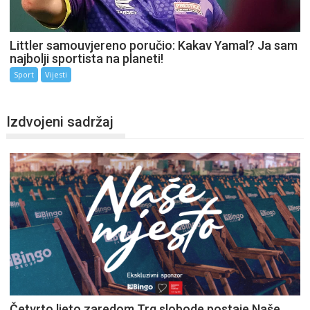
Littler samouvjereno poručio: Kakav Yamal? Ja sam
najbolji sportista na planeti!
Sport
Vijesti
Izdvojeni sadržaj
Četvrto ljeto zaredom Trg slobode postaje Naše