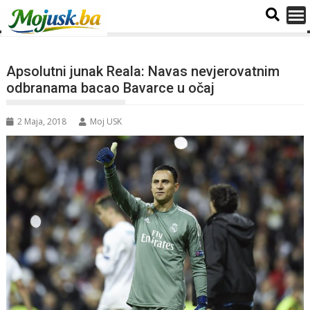
Apsolutni junak Reala: Navas nevjerovatnim
odbranama bacao Bavarce u očaj
2 Maja, 2018
Moj USK