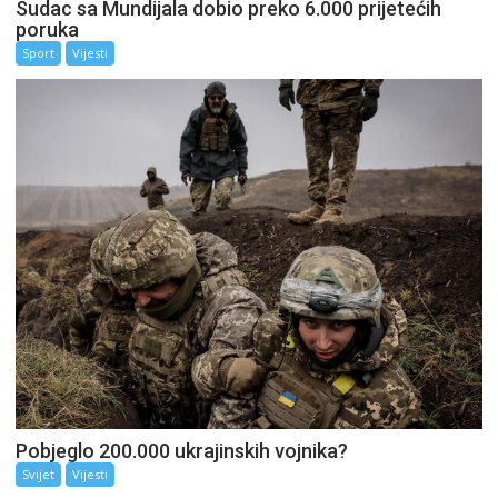
Sudac sa Mundijala dobio preko 6.000 prijetećih
poruka
Sport
Vijesti
Pobjeglo 200.000 ukrajinskih vojnika?
Svijet
Vijesti