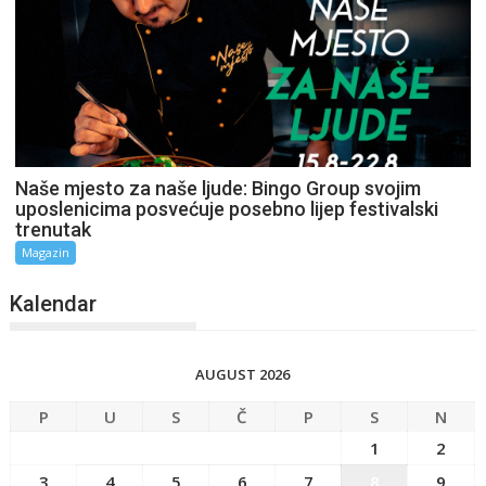
Naše mjesto za naše ljude: Bingo Group svojim
uposlenicima posvećuje posebno lijep festivalski
trenutak
Magazin
Kalendar
AUGUST 2026
P
U
S
Č
P
S
N
1
2
3
4
5
6
7
8
9