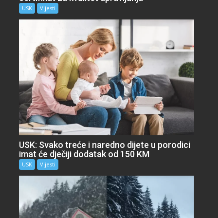
USK
Vijesti
USK: Svako treće i naredno dijete u porodici
imat će dječiji dodatak od 150 KM
USK
Vijesti