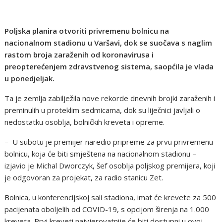
Poljska planira otvoriti privremenu bolnicu na
nacionalnom stadionu u Varšavi, dok se suočava s naglim
rastom broja zaraženih od koronavirusa i
preopterećenjem zdravstvenog sistema, saopćila je vlada
u ponedjeljak.
Ta je zemlja zabilježila nove rekorde dnevnih brojki zaraženih i
preminulih u proteklim sedmicama, dok su liječnici javljali o
nedostatku osoblja, bolničkih kreveta i opreme.
– U subotu je premijer naredio pripreme za prvu privremenu
bolnicu, koja će biti smještena na nacionalnom stadionu –
izjavio je Michal Dworczyk, šef osoblja poljskog premijera, koji
je odgovoran za projekat, za radio stanicu Zet.
Bolnica, u konferencijskoj sali stadiona, imat će krevete za 500
pacijenata oboljelih od COVID-19, s opcijom širenja na 1.000
kreveta. Prvi kreveti najvjerovatnije će biti dostupni u ovoj