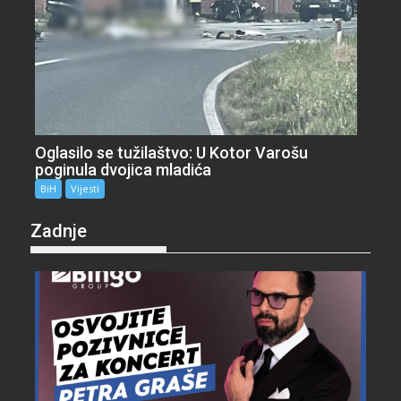
Oglasilo se tužilaštvo: U Kotor Varošu
poginula dvojica mladića
BiH
Vijesti
Zadnje