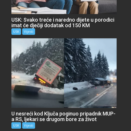
USK: Svako treće i naredno dijete u porodici
imat će dječiji dodatak od 150 KM
USK
Vijesti
U nesreći kod Ključa poginuo pripadnik MUP-
a RS, ljekari se drugom bore za život
USK
Vijesti