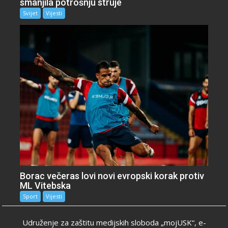
smanjila potrošnju struje
Svijet
Vijesti
Borac večeras lovi novi evropski korak protiv
ML Vitebska
Sport
Vijesti
Udruženje za zaštitu medijskih sloboda „mojUSK“, e-