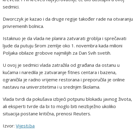
sedmici.
Dworczyk je kazao i da druge regije također rade na otvaranju
privremenih bolnica.
Istaknuo je da vlada ne planira zatvarati groblja i sprečavati
ljude da putuju širom zemlje oko 1. novembra kada milioni
Poljaka obilaze grobove najmilijih za Dan Svih svetih.
U ovoj je sedmici vlada zatražila od građana da ostanu u
kućama i naredila je zatvaranje fitnes centara i bazena,
ograničila je radno vrijeme restorana i preporučila je online
nastavu na univerzitetima i u srednjim školama.
Vlada tvrdi da pokušava izbjeći potpunu blokadu javnog života,
ali eksperti tvrde da bi to moglo biti neizbježno ukoliko
situacija postane kritična, prenosi Reuters.
Izvor:
Vijesti.ba