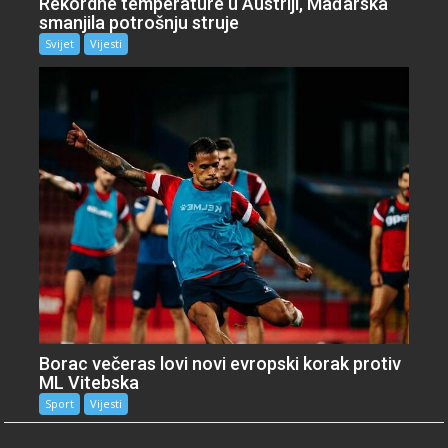
Rekordne temperature u Austriji, Mađarska
smanjila potrošnju struje
Svijet
Vijesti
Borac večeras lovi novi evropski korak protiv
ML Vitebska
Sport
Vijesti