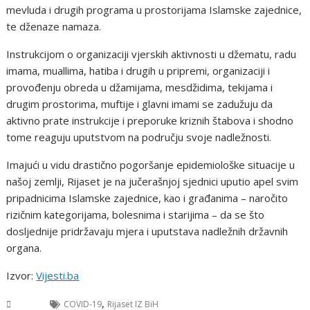
mevluda i drugih programa u prostorijama Islamske zajednice,
te dženaze namaza.
Instrukcijom o organizaciji vjerskih aktivnosti u džematu, radu
imama, muallima, hatiba i drugih u pripremi, organizaciji i
provođenju obreda u džamijama, mesdžidima, tekijama i
drugim prostorima, muftije i glavni imami se zadužuju da
aktivno prate instrukcije i preporuke kriznih štabova i shodno
tome reaguju uputstvom na području svoje nadležnosti.
Imajući u vidu drastično pogoršanje epidemiološke situacije u
našoj zemlji, Rijaset je na jučerašnjoj sjednici uputio apel svim
pripadnicima Islamske zajednice, kao i građanima – naročito
rizičnim kategorijama, bolesnima i starijima – da se što
dosljednije pridržavaju mjera i uputstava nadležnih državnih
organa.
Izvor:
Vijesti.ba
,
BiH
COVID-19
Rijaset IZ BiH