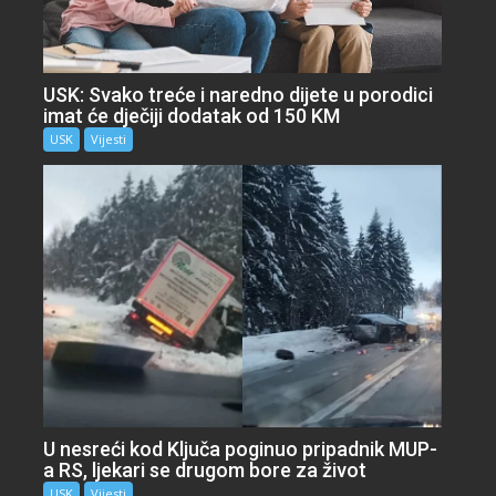
USK: Svako treće i naredno dijete u porodici
imat će dječiji dodatak od 150 KM
USK
Vijesti
U nesreći kod Ključa poginuo pripadnik MUP-
a RS, ljekari se drugom bore za život
USK
Vijesti