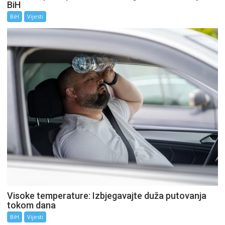
BiH
BiH
Vijesti
Visoke temperature: Izbjegavajte duža putovanja
tokom dana
BiH
Vijesti