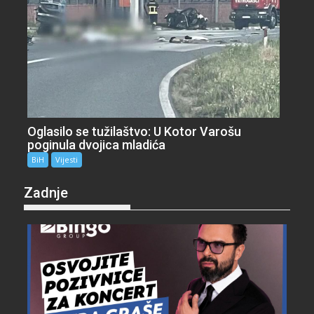
Oglasilo se tužilaštvo: U Kotor Varošu
poginula dvojica mladića
BiH
Vijesti
Zadnje