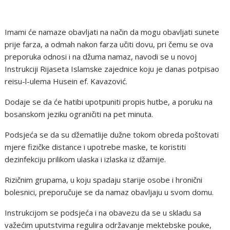
Imami će namaze obavljati na način da mogu obavljati sunete
prije farza, a odmah nakon farza učiti dovu, pri čemu se ova
preporuka odnosi i na džuma namaz, navodi se u novoj
Instrukciji Rijaseta Islamske zajednice koju je danas potpisao
reisu-l-ulema Husein ef. Kavazović.
Dodaje se da će hatibi upotpuniti propis hutbe, a poruku na
bosanskom jeziku ograničiti na pet minuta.
Podsjeća se da su džematlije dužne tokom obreda poštovati
mjere fizičke distance i upotrebe maske, te koristiti
dezinfekciju prilikom ulaska i izlaska iz džamije.
Rizičnim grupama, u koju spadaju starije osobe i hronični
bolesnici, preporučuje se da namaz obavljaju u svom domu.
Instrukcijom se podsjeća i na obavezu da se u skladu sa
važećim uputstvima regulira održavanje mektebske pouke,