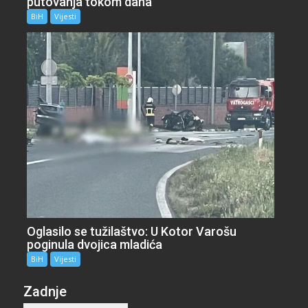
putovanja tokom dana
BiH
Vijesti
Oglasilo se tužilaštvo: U Kotor Varošu
poginula dvojica mladića
BiH
Vijesti
Zadnje