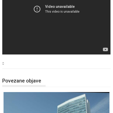
BiH
Povezane objave