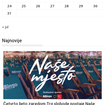
24
25
26
27
28
29
30
31
« jul
Najnovije
Četvrto ljeto zaredom Trg slobode postaje Naše