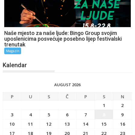
Naše mjesto za naše ljude: Bingo Group svojim
uposlenicima posvećuje posebno lijep festivalski
trenutak
Magazin
Kalendar
AUGUST 2026
P
U
S
Č
P
S
N
1
2
3
4
5
6
7
8
9
10
11
12
13
14
15
16
17
18
19
20
21
22
23