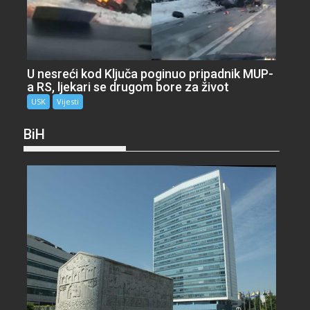
U nesreći kod Ključa poginuo pripadnik MUP-
a RS, ljekari se drugom bore za život
USK
Vijesti
BiH