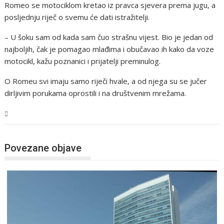
Romeo se motociklom kretao iz pravca sjevera prema jugu, a
posljednju riječ o svemu će dati istražitelji.
– U šoku sam od kada sam čuo strašnu vijest. Bio je jedan od
najboljih, čak je pomagao mlađima i obučavao ih kako da voze
motocikl, kažu poznanici i prijatelji preminulog.
O Romeu svi imaju samo riječi hvale, a od njega su se jučer
dirljivim porukama oprostili i na društvenim mrežama.
BiH
Povezane objave