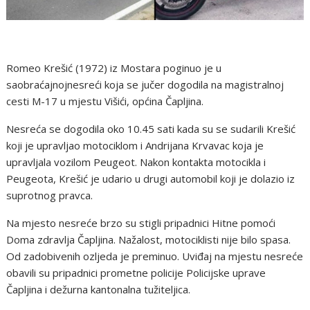
Romeo Krešić (1972) iz Mostara poginuo je u
saobraćajnojnesreći koja se jučer dogodila na magistralnoj
cesti M-17 u mjestu Višići, općina Čapljina.
Nesreća se dogodila oko 10.45 sati kada su se sudarili Krešić
koji je upravljao motociklom i Andrijana Krvavac koja je
upravljala vozilom Peugeot. Nakon kontakta motocikla i
Peugeota, Krešić je udario u drugi automobil koji je dolazio iz
suprotnog pravca.
Na mjesto nesreće brzo su stigli pripadnici Hitne pomoći
Doma zdravlja Čapljina. Nažalost, motociklisti nije bilo spasa.
Od zadobivenih ozljeda je preminuo. Uviđaj na mjestu nesreće
obavili su pripadnici prometne policije Policijske uprave
Čapljina i dežurna kantonalna tužiteljica.