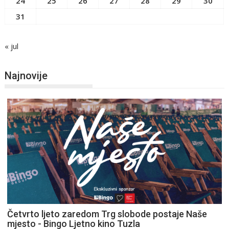
24
25
26
27
28
29
30
31
« jul
Najnovije
Četvrto ljeto zaredom Trg slobode postaje Naše
mjesto - Bingo Ljetno kino Tuzla