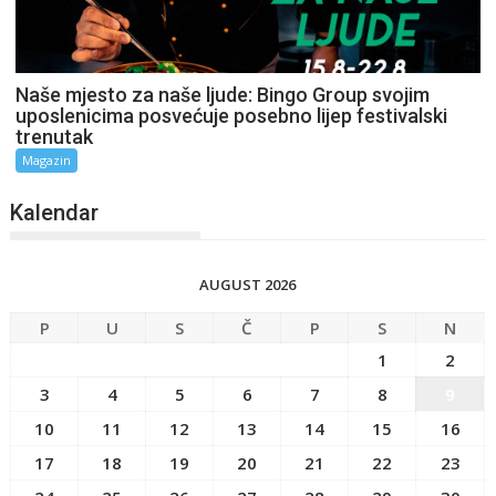
Naše mjesto za naše ljude: Bingo Group svojim
uposlenicima posvećuje posebno lijep festivalski
trenutak
Magazin
Kalendar
AUGUST 2026
P
U
S
Č
P
S
N
1
2
3
4
5
6
7
8
9
10
11
12
13
14
15
16
17
18
19
20
21
22
23