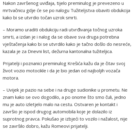
Nakon završenog uviđaja, tijelo preminulog je prevezeno u
mrtvačnicu gdje će se po nalogu Tužiteljstva obaviti obdukcija
kako bi se utvrdio točan uzrok smrti.
– Moramo uraditi obdukciju radi utvrđivanja točnog uzroka
smrti, a izdan je i nalog da se obave sva druga potrebna
vještačenja kako bi se utvrdilo kako je tačno došlo do nesreće,
kazala je za Dnevni list, dežurna kantonalna tužiteljica.
Prijatelji i poznanici preminulog Krešića kažu da je čitav svoj
život vozio motocikle i da je bio jedan od najboljih vozača
motora.
– Uvijek je pazio na sebe i na druge sudionike u prometu. Ne
znam kako se ovo dogodilo, a po onome što smo čuli, jedno
mu je auto izletjelo malo na cestu. Ostvaren je kontakt i
završio je ispod drugog automobila koje je dolazilo iz
suprotnog pravca. Pokušao je izbjeći to vozilo i nažalost, nije
se završilo dobro, kažu Romeovi prijatelji.